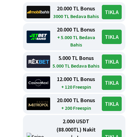
20.000 TL Bonus
TIKLA
3000 TL Bedava Bahis
20.000 TL Bonus
TIKLA
+ 5.000 TL Bedava
Bahis
5.000 TL Bonus
TIKLA
5.000 TL Bedava Bahis
12.000 TL Bonus
TIKLA
+ 120 Freespin
20.000 TL Bonus
TIKLA
+ 200 Freespin
2.000 USDT
(88.000TL) Nakit
TIKLA