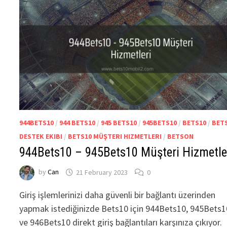
944BETS10
/
944 BETS10
/
945 BETS10
/
945BETS10
/
BETS10
/
BET
DESTEK EKIBI
/
BETS10 MÜŞTERI HIZMETLERI
/
BETSON
944Bets10 – 945Bets10 Müşteri Hizmetle
by
Can
21 February 2023
0
Giriş işlemlerinizi daha güvenli bir bağlantı üzerinden
yapmak istediğinizde Bets10 için 944Bets10, 945Bets1
ve 946Bets10 direkt giriş bağlantıları karşınıza çıkıyor.