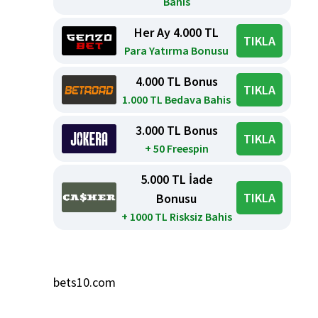
Bahis
Her Ay 4.000 TL
TIKLA
Para Yatırma Bonusu
4.000 TL Bonus
TIKLA
1.000 TL Bedava Bahis
3.000 TL Bonus
TIKLA
+ 50 Freespin
5.000 TL İade
TIKLA
Bonusu
+ 1000 TL Risksiz Bahis
bets10.com