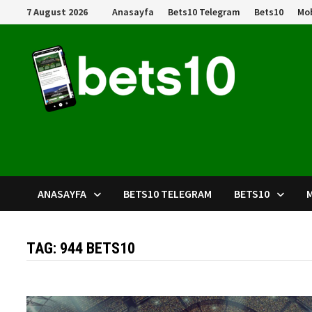
Skip
7 August 2026
Anasayfa
Bets10 Telegram
Bets10
Mob
to
content
ANASAYFA
BETS10 TELEGRAM
BETS10
TAG:
944 BETS10