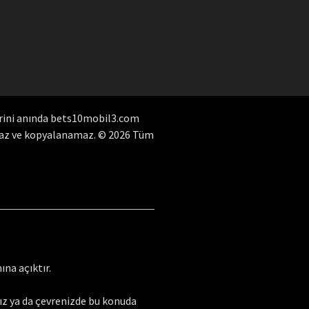
erini anında bets10mobil3.com
lamaz ve kopyalanamaz. © 2026 Tüm
ına açıktır.
ız ya da çevrenizde bu konuda