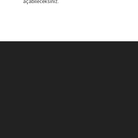
açabileceksiniz.