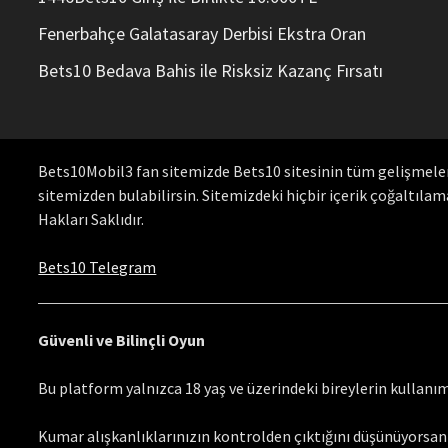
Fenerbahçe Galatasaray Derbisi Ekstra Oran
Bets10 Bedava Bahis ile Risksiz Kazanç Fırsatı
Bets10Mobil3 fan sitemizde Bets10 sitesinin tüm gelişmel
sitemizden bulabilirsin. Sitemizdeki hiçbir içerik çoğaltı
Hakları Saklıdır.
Bets10 Telegram
Güvenli ve Bilinçli Oyun
Bu platform yalnızca 18 yaş ve üzerindeki bireylerin kullanım
Kumar alışkanlıklarınızın kontrolden çıktığını düşünüyorsan