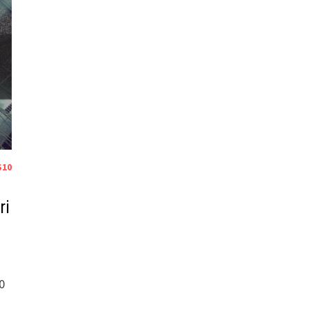
S10
ri
0