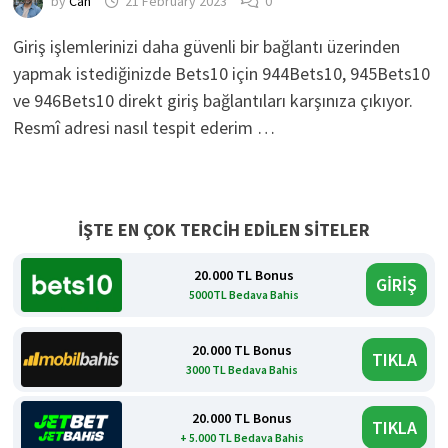
by
Can
21 February 2023
0
Giriş işlemlerinizi daha güvenli bir bağlantı üzerinden
yapmak istediğinizde Bets10 için 944Bets10, 945Bets10
ve 946Bets10 direkt giriş bağlantıları karşınıza çıkıyor.
Resmî adresi nasıl tespit ederim …
İŞTE EN ÇOK TERCİH EDİLEN SİTELER
20.000 TL Bonus
GİRİŞ
5000TL Bedava Bahis
20.000 TL Bonus
TIKLA
3000 TL Bedava Bahis
20.000 TL Bonus
TIKLA
+ 5.000 TL Bedava Bahis