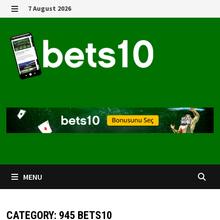
Skip
7 August 2026
to
MENU
content
MENU
CATEGORY:
945 BETS10