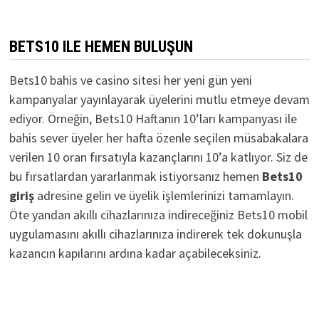
BETS10 ILE HEMEN BULUŞUN
Bets10 bahis ve casino sitesi her yeni gün yeni
kampanyalar yayınlayarak üyelerini mutlu etmeye devam
ediyor. Örneğin, Bets10 Haftanın 10’ları kampanyası ile
bahis sever üyeler her hafta özenle seçilen müsabakalara
verilen 10 oran fırsatıyla kazançlarını 10’a katlıyor. Siz de
bu fırsatlardan yararlanmak istiyorsanız hemen
Bets10
giriş
adresine gelin ve üyelik işlemlerinizi tamamlayın.
Öte yandan akıllı cihazlarınıza indireceğiniz Bets10 mobil
uygulamasını akıllı cihazlarınıza indirerek tek dokunuşla
kazancın kapılarını ardına kadar açabileceksiniz.