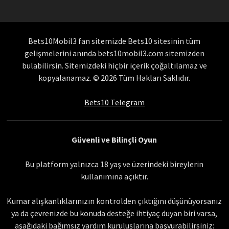
Bets10Mobil3 fan sitemizde Bets10 sitesinin tüm
gelişmelerini anında bets10mobil3.com sitemizden
bulabilirsin. Sitemizdeki hiçbir içerik çoğaltılamaz ve
kopyalanamaz. © 2026 Tüm Hakları Saklıdır.
Bets10 Telegram
Güvenli ve Bilinçli Oyun
Bu platform yalnızca 18 yaş ve üzerindeki bireylerin
kullanımına açıktır.
Kumar alışkanlıklarınızın kontrolden çıktığını düşünüyorsanız
ya da çevrenizde bu konuda desteğe ihtiyaç duyan biri varsa,
aşağıdaki bağımsız yardım kuruluşlarına başvurabilirsiniz: