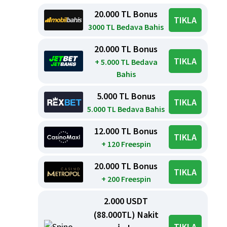
20.000 TL Bonus
TIKLA
3000 TL Bedava Bahis
20.000 TL Bonus
TIKLA
+ 5.000 TL Bedava
Bahis
5.000 TL Bonus
TIKLA
5.000 TL Bedava Bahis
12.000 TL Bonus
TIKLA
+ 120 Freespin
20.000 TL Bonus
TIKLA
+ 200 Freespin
2.000 USDT
(88.000TL) Nakit
TIKLA