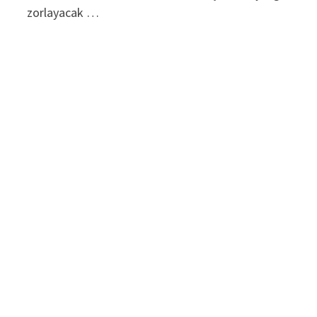
zorlayacak …