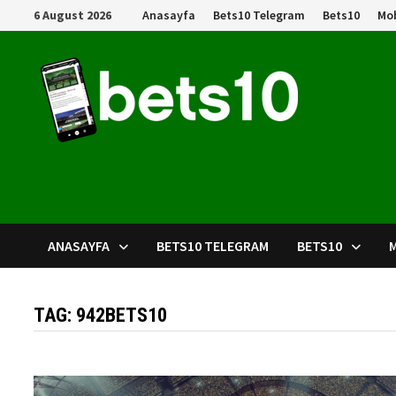
Skip
6 August 2026
Anasayfa
Bets10 Telegram
Bets10
Mob
to
content
ANASAYFA
BETS10 TELEGRAM
BETS10
TAG:
942BETS10