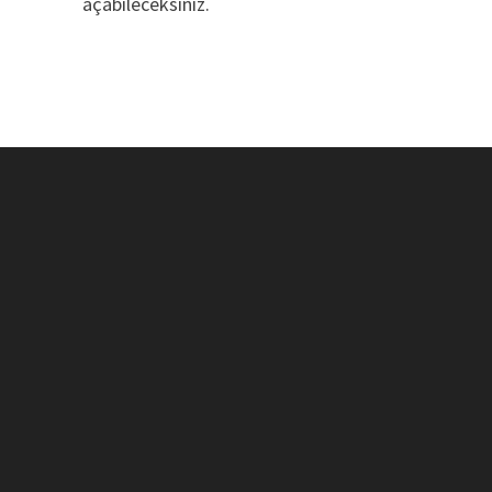
açabileceksiniz.