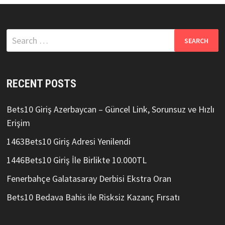
Search
for:
RECENT POSTS
Bets10 Giriş Azerbaycan – Güncel Link, Sorunsuz ve Hızlı
Erişim
1463Bets10 Giriş Adresi Yenilendi
1446Bets10 Giriş İle Birlikte 10.000TL
Fenerbahçe Galatasaray Derbisi Ekstra Oran
Bets10 Bedava Bahis ile Risksiz Kazanç Fırsatı