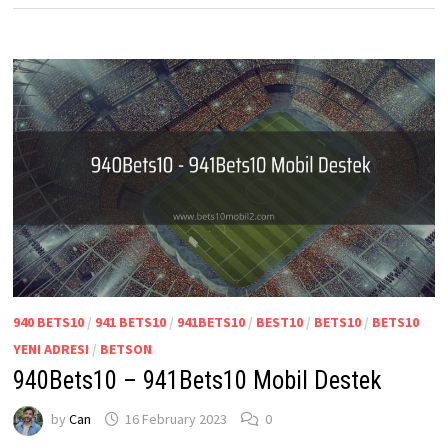
940 BETS10
/
941 BETS10
/
941BETS10
/
BEST10
/
BETS10
/
BETS10
YENI ADRESI
/
BETSON
940Bets10 – 941Bets10 Mobil Destek
by
Can
16 February 2023
0