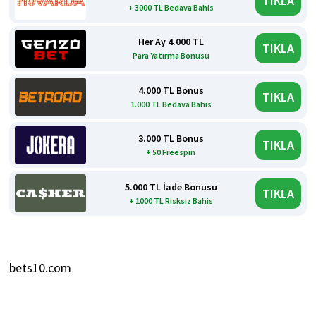
TIKLA
+ 3000 TL Bedava Bahis
Her Ay 4.000 TL
TIKLA
Para Yatırma Bonusu
4.000 TL Bonus
TIKLA
1.000 TL Bedava Bahis
3.000 TL Bonus
TIKLA
+ 50 Freespin
5.000 TL İade Bonusu
TIKLA
+ 1000 TL Risksiz Bahis
bets10.com