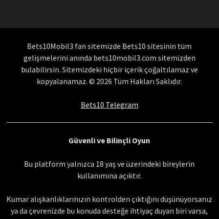
Bets10Mobil3 fan sitemizde Bets10 sitesinin tüm
gelişmelerini anında bets10mobil3.com sitemizden
bulabilirsin. Sitemizdeki hiçbir içerik çoğaltılamaz ve
kopyalanamaz. © 2026 Tüm Hakları Saklıdır.
Bets10 Telegram
Güvenli ve Bilinçli Oyun
Bu platform yalnızca 18 yaş ve üzerindeki bireylerin
kullanımına açıktır.
Kumar alışkanlıklarınızın kontrolden çıktığını düşünüyorsanız
ya da çevrenizde bu konuda desteğe ihtiyaç duyan biri varsa,