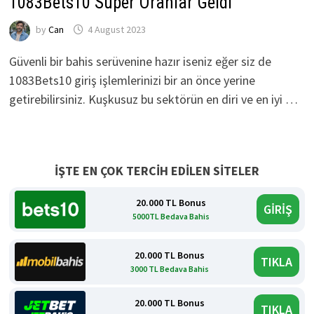
1083Bets10 Süper Oranlar Geldi
by
Can
4 August 2023
Güvenli bir bahis serüvenine hazır iseniz eğer siz de
1083Bets10 giriş işlemlerinizi bir an önce yerine
getirebilirsiniz. Kuşkusuz bu sektörün en diri ve en iyi …
İŞTE EN ÇOK TERCİH EDİLEN SİTELER
20.000 TL Bonus
GİRİŞ
5000TL Bedava Bahis
20.000 TL Bonus
TIKLA
3000 TL Bedava Bahis
20.000 TL Bonus
TIKLA