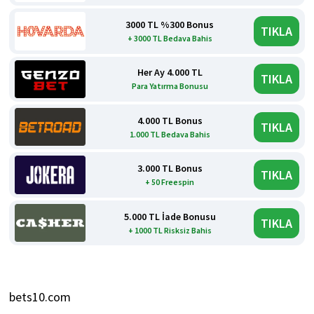
3000 TL %300 Bonus
TIKLA
+ 3000 TL Bedava Bahis
Her Ay 4.000 TL
TIKLA
Para Yatırma Bonusu
4.000 TL Bonus
TIKLA
1.000 TL Bedava Bahis
3.000 TL Bonus
TIKLA
+ 50 Freespin
5.000 TL İade Bonusu
TIKLA
+ 1000 TL Risksiz Bahis
bets10.com