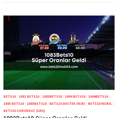
BETS10
/
1083 BETS10
/
1083BETS10
/
1084 BETS10
/
1084BETS10
/
1085 BETS10
/
1085BETS10
/
BETS10 DESTEK EKIBI
/
BETS10 MOBIL
/
BETS10 SORUNSUZ GIRIŞ