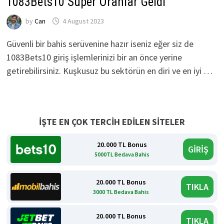
1083Bets10 Süper Oranlar Geldi
by
Can
4 August 2023
Güvenli bir bahis serüvenine hazır iseniz eğer siz de
1083Bets10 giriş işlemlerinizi bir an önce yerine
getirebilirsiniz. Kuşkusuz bu sektörün en diri ve en iyi …
İŞTE EN ÇOK TERCİH EDİLEN SİTELER
20.000 TL Bonus
GİRİŞ
5000TL Bedava Bahis
20.000 TL Bonus
TIKLA
3000 TL Bedava Bahis
20.000 TL Bonus
TIKLA