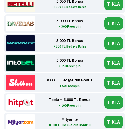
5.050 TL Bonus
TIKLA
+ 500 TL Bedava Bahis
5.000 TL Bonus
TIKLA
+ 300 Freespin
5.000 TL Bonus
TIKLA
+ 500 TL Bedava Bahis
5.000 TL Bonus
TIKLA
+ 150 Freespin
10.000 TL Hoşgeldin Bonusu
TIKLA
+ 50 Freespin
Toplam 6.000 TL Bonus
TIKLA
+ 100 Freespin
Milyar ile
TIKLA
8.000 TL Hoş Geldin Bonusu