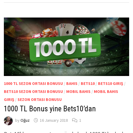
1000 TL SEZON ORTASI BONUSU
/
BAHIS
/
BETS10
/
BETS10 GIRIŞ
/
BETS10 SEZON ORTASI BONUSU
/
MOBIL BAHIS
/
MOBIL BAHIS
GIRIŞ
/
SEZON ORTASI BONUSU
1000 TL Bonus yine Bets10’dan
by
Oğuz
16 January 2018
1