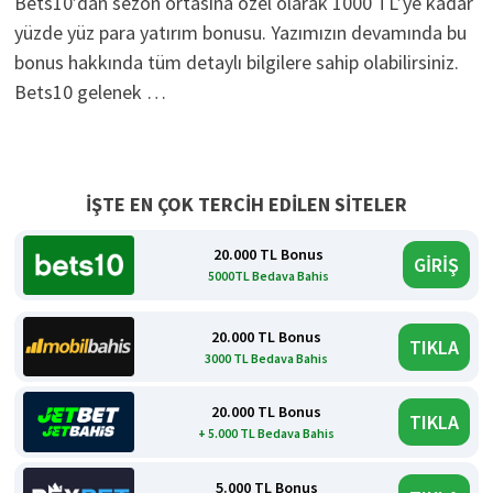
Bets10’dan sezon ortasına özel olarak 1000 TL’ye kadar
yüzde yüz para yatırım bonusu. Yazımızın devamında bu
bonus hakkında tüm detaylı bilgilere sahip olabilirsiniz.
Bets10 gelenek …
İŞTE EN ÇOK TERCİH EDİLEN SİTELER
20.000 TL Bonus
GİRİŞ
5000TL Bedava Bahis
20.000 TL Bonus
TIKLA
3000 TL Bedava Bahis
20.000 TL Bonus
TIKLA
+ 5.000 TL Bedava Bahis
5.000 TL Bonus