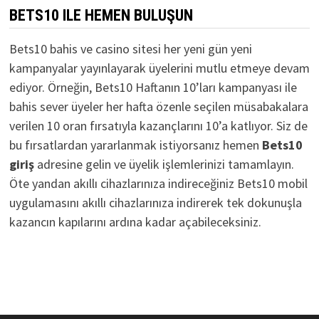
BETS10 ILE HEMEN BULUŞUN
Bets10 bahis ve casino sitesi her yeni gün yeni
kampanyalar yayınlayarak üyelerini mutlu etmeye devam
ediyor. Örneğin, Bets10 Haftanın 10’ları kampanyası ile
bahis sever üyeler her hafta özenle seçilen müsabakalara
verilen 10 oran fırsatıyla kazançlarını 10’a katlıyor. Siz de
bu fırsatlardan yararlanmak istiyorsanız hemen
Bets10
giriş
adresine gelin ve üyelik işlemlerinizi tamamlayın.
Öte yandan akıllı cihazlarınıza indireceğiniz Bets10 mobil
uygulamasını akıllı cihazlarınıza indirerek tek dokunuşla
kazancın kapılarını ardına kadar açabileceksiniz.