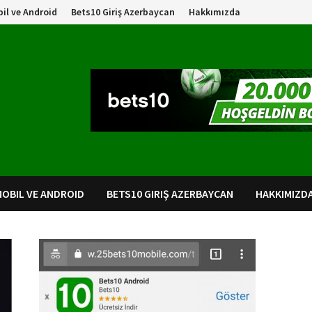
il ve Android
Bets10 Giriş Azerbaycan
Hakkımızda
MOBIL VE ANDROID
BETS10 GIRIŞ AZERBAYCAN
HAKKIMIZD