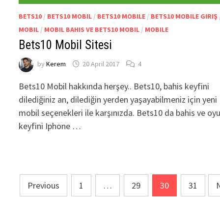
BETS10
/
BETS10 MOBIL
/
BETS10 MOBILE
/
BETS10 MOBILE GIRIŞ
MOBIL
/
MOBIL BAHIS VE BETS10 MOBIL
/
MOBILE
Bets10 Mobil Sitesi
by
Kerem
20 April 2017
4
Bets10 Mobil hakkında herşey.. Bets10, bahis keyfini
dilediğiniz an, dilediğin yerden yaşayabilmeniz için yeni
mobil seçenekleri ile karşınızda. Bets10 da bahis ve oy
keyfini Iphone …
Posts
Previous
1
…
29
30
31
pagination