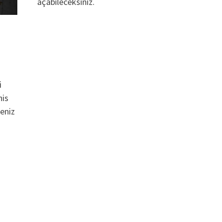
açabileceksiniz.
i
his
meniz