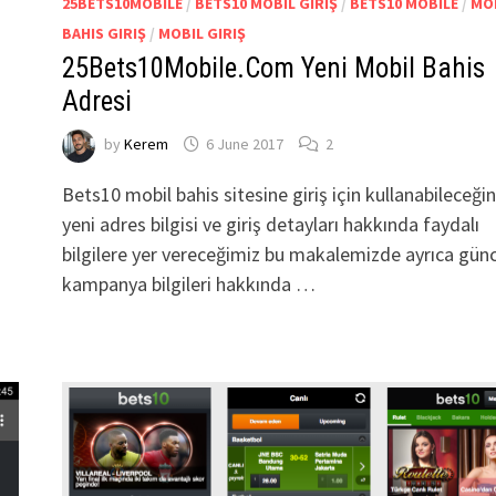
25BETS10MOBILE
/
BETS10 MOBIL GIRIŞ
/
BETS10 MOBILE
/
MO
BAHIS GIRIŞ
/
MOBIL GIRIŞ
25Bets10Mobile.Com Yeni Mobil Bahis
Adresi
by
Kerem
6 June 2017
2
Bets10 mobil bahis sitesine giriş için kullanabileceğin
yeni adres bilgisi ve giriş detayları hakkında faydalı
bilgilere yer vereceğimiz bu makalemizde ayrıca günc
kampanya bilgileri hakkında …