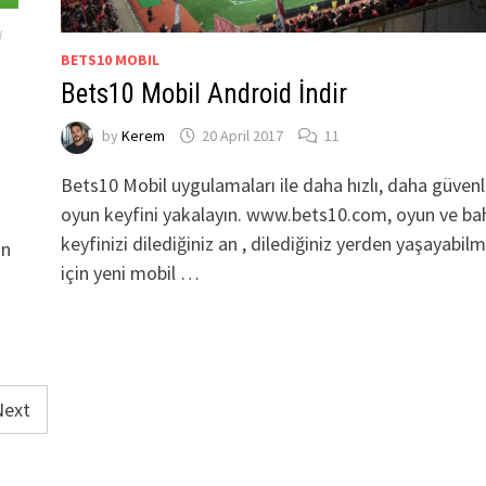
/
BETS10 MOBIL
Bets10 Mobil Android İndir
by
Kerem
20 April 2017
11
Bets10 Mobil uygulamaları ile daha hızlı, daha güvenl
oyun keyfini yakalayın. www.bets10.com, oyun ve ba
keyfinizi dilediğiniz an , dilediğiniz yerden yaşayabil
un
için yeni mobil …
Next