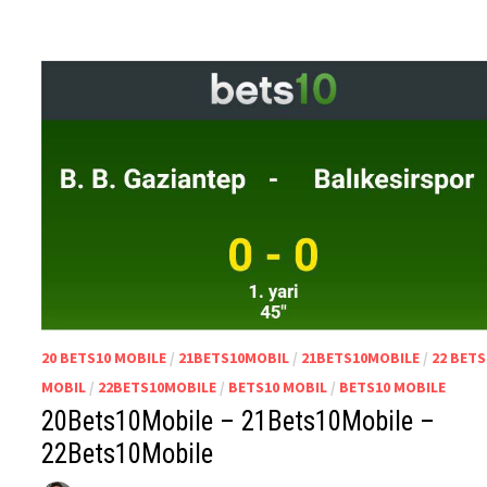
20 BETS10 MOBILE
/
21BETS10MOBIL
/
21BETS10MOBILE
/
22 BETS
MOBIL
/
22BETS10MOBILE
/
BETS10 MOBIL
/
BETS10 MOBILE
20Bets10Mobile – 21Bets10Mobile –
22Bets10Mobile