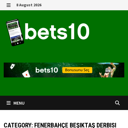
Skip
8 August 2026
to
MENU
content
MENU
CATEGORY:
FENERBAHÇE BEŞIKTAŞ DERBISI