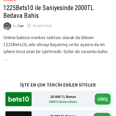
1225Bets10 ile Saniyesinde 2000TL
Bedava Bahis
by
Can
26 April 2024
Online bahisin merkez noktası olarak da bilinen
1225Bets10, aile olmayı başarmış ve bu aşama da en
iyilere imza atan bir işletmedir. Sizler de sorumlu bahis
…
İŞTE EN ÇOK TERCİH EDİLEN SİTELER
20.000 TL Bonus
GİRİŞ
5000TL Bedava Bahis
20.000 TL Bonus