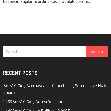
kazancın kapılarını ardına kadar açabileceksiniz.
Search
for:
RECENT POSTS
Bets10 Giriş Azerbaycan – Güncel Link, Sorunsuz ve Hızlı
Erişim
1463Bets10 Giriş Adresi Yenilendi
1446Bets10 Giriş İle Birlikte 10.000TL