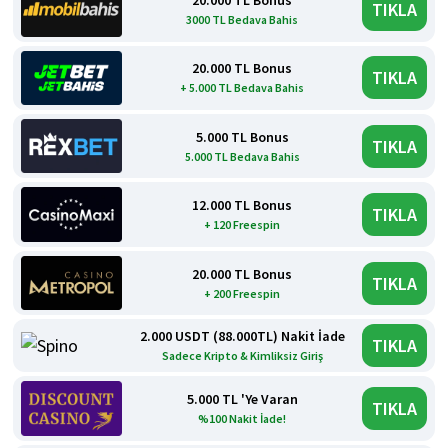
TIKLA
3000 TL Bedava Bahis
20.000 TL Bonus
TIKLA
+ 5.000 TL Bedava Bahis
5.000 TL Bonus
TIKLA
5.000 TL Bedava Bahis
12.000 TL Bonus
TIKLA
+ 120 Freespin
20.000 TL Bonus
TIKLA
+ 200 Freespin
2.000 USDT (88.000TL) Nakit İade
TIKLA
Sadece Kripto & Kimliksiz Giriş
5.000 TL 'Ye Varan
TIKLA
%100 Nakit İade!