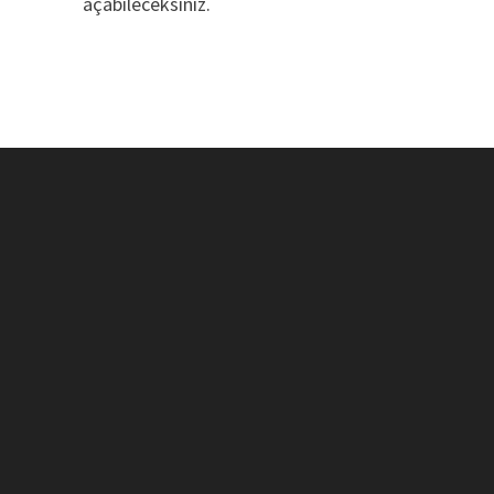
açabileceksiniz.