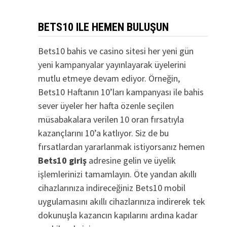
BETS10 ILE HEMEN BULUŞUN
Bets10 bahis ve casino sitesi her yeni gün
yeni kampanyalar yayınlayarak üyelerini
mutlu etmeye devam ediyor. Örneğin,
Bets10 Haftanın 10’ları kampanyası ile bahis
sever üyeler her hafta özenle seçilen
müsabakalara verilen 10 oran fırsatıyla
kazançlarını 10’a katlıyor. Siz de bu
fırsatlardan yararlanmak istiyorsanız hemen
Bets10 giriş
adresine gelin ve üyelik
işlemlerinizi tamamlayın. Öte yandan akıllı
cihazlarınıza indireceğiniz Bets10 mobil
uygulamasını akıllı cihazlarınıza indirerek tek
dokunuşla kazancın kapılarını ardına kadar