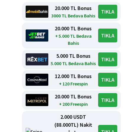
20.000 TL Bonus
TIKLA
3000 TL Bedava Bahis
20.000 TL Bonus
TIKLA
+ 5.000 TL Bedava
Bahis
5.000 TL Bonus
TIKLA
5.000 TL Bedava Bahis
12.000 TL Bonus
TIKLA
+ 120 Freespin
20.000 TL Bonus
TIKLA
+ 200 Freespin
2.000 USDT
(88.000TL) Nakit
TIKLA