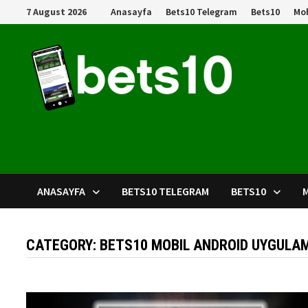
Skip
7 August 2026
Anasayfa
Bets10 Telegram
Bets10
Mob
to
content
ANASAYFA
BETS10 TELEGRAM
BETS10
CATEGORY:
BETS10 MOBIL ANDROID UYGULA