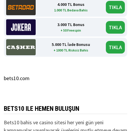
4.000 TL Bonus
TIKLA
1.000 TL Bedava Bahis
3.000 TL Bonus
TIKLA
+ 50 Freespin
5.000 TL İade Bonusu
TIKLA
+ 1000 TL Risksiz Bahis
bets10.com
BETS10 ILE HEMEN BULUŞUN
Bets10 bahis ve casino sitesi her yeni gün yeni
kampanyalar yayınlayarak üyelerini mutlu etmeye devam