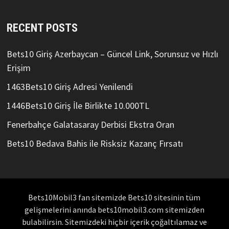
RECENT POSTS
Bets10 Giriş Azerbaycan – Güncel Link, Sorunsuz ve Hızlı
Erişim
1463Bets10 Giriş Adresi Yenilendi
1446Bets10 Giriş İle Birlikte 10.000TL
Fenerbahçe Galatasaray Derbisi Ekstra Oran
Bets10 Bedava Bahis ile Risksiz Kazanç Fırsatı
Bets10Mobil3 fan sitemizde Bets10 sitesinin tüm
gelişmelerini anında bets10mobil3.com sitemizden
bulabilirsin. Sitemizdeki hiçbir içerik çoğaltılamaz ve