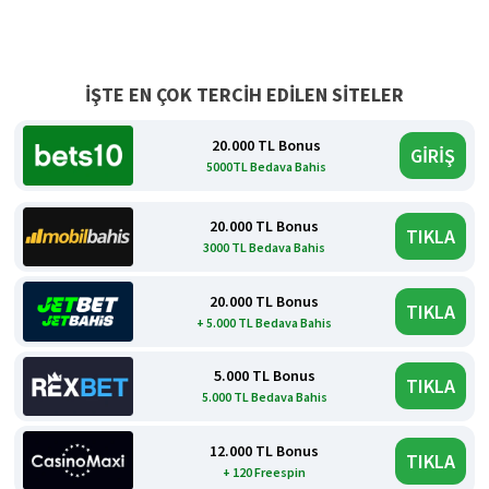
İŞTE EN ÇOK TERCİH EDİLEN SİTELER
20.000 TL Bonus
GİRİŞ
5000TL Bedava Bahis
20.000 TL Bonus
TIKLA
3000 TL Bedava Bahis
20.000 TL Bonus
TIKLA
+ 5.000 TL Bedava Bahis
5.000 TL Bonus
TIKLA
5.000 TL Bedava Bahis
12.000 TL Bonus
TIKLA
+ 120 Freespin