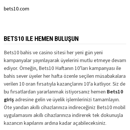
bets10.com
BETS10 ILE HEMEN BULUŞUN
Bets10 bahis ve casino sitesi her yeni gün yeni
kampanyalar yayınlayarak üyelerini mutlu etmeye devam
ediyor. Örneğin, Bets10 Haftanın 10’ları kampanyası ile
bahis sever üyeler her hafta özenle seçilen müsabakalara
verilen 10 oran fırsatıyla kazançlarını 10’a katlıyor. Siz de
bu fırsatlardan yararlanmak istiyorsanız hemen
Bets10
giriş
adresine gelin ve üyelik işlemlerinizi tamamlayın.
Öte yandan akıllı cihazlarınıza indireceğiniz Bets10 mobil
uygulamasını akıllı cihazlarınıza indirerek tek dokunuşla
kazancın kapılarını ardına kadar açabileceksiniz.