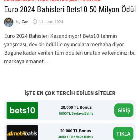
Euro 2024 Bahisleri Bets10 50 Milyon Ödül
by
Can
11 June 2024
Euro 2024 Bahisleri Kazandırıyor! Bets10 tahmin
yarışması, dev bir ödül ile oyunculara merhaba diyor.
Bugüne kadar verilen tüm ödülleri unutun ve kendinizi bu
markaya emanet …
İŞTE EN ÇOK TERCİH EDİLEN SİTELER
20.000 TL Bonus
GİRİŞ
5000TL Bedava Bahis
20.000 TL Bonus
TIKLA
3000 TL Bedava Bahis