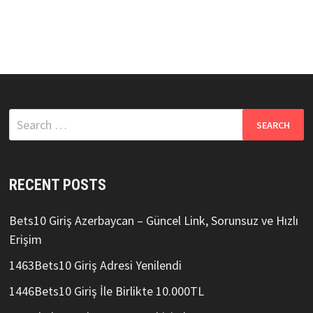
Search
for:
RECENT POSTS
Bets10 Giriş Azerbaycan – Güncel Link, Sorunsuz ve Hızlı
Erişim
1463Bets10 Giriş Adresi Yenilendi
1446Bets10 Giriş İle Birlikte 10.000TL