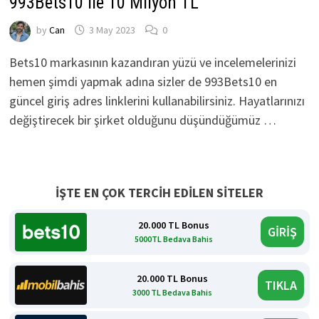
993Bets10 ile 10 Milyon TL
by
Can
3 May 2023
0
Bets10 markasının kazandıran yüzü ve incelemelerinizi
hemen şimdi yapmak adına sizler de 993Bets10 en
güncel giriş adres linklerini kullanabilirsiniz. Hayatlarınızı
değiştirecek bir şirket olduğunu düşündüğümüz …
İŞTE EN ÇOK TERCİH EDİLEN SİTELER
20.000 TL Bonus
GİRİŞ
5000TL Bedava Bahis
20.000 TL Bonus
TIKLA
3000 TL Bedava Bahis