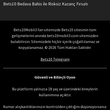
Bets10 Bedava Bahis ile Risksiz Kazanç Fırsatı
Bets10Mobil3 fan sitemizde Bets10 sitesinin tüm
gelişmelerini anında bets10mobil3.com sitemizden
bulabilirsin. Sitemizdeki hiçbir içerik çoğaltılamaz ve
kopyalanamaz. © 2026 Tüm Hakları Saklıdır.
Bets10 Telegram
Güvenli ve Bilinçli Oyun
Bu platform yalnızca 18 yaş ve üzerindeki bireylerin
kullanımına açıktır.
Kumar alışkanlıklarınızın kontrolden çıktığını düşünüyorsanız