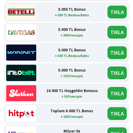
5.050 TL Bonus
TIKLA
+ 500 TL Bedava Bahis
5.000 TL Bonus
TIKLA
+ 300 Freespin
5.000 TL Bonus
TIKLA
+ 500 TL Bedava Bahis
5.000 TL Bonus
TIKLA
+ 150 Freespin
10.000 TL Hoşgeldin Bonusu
TIKLA
+ 50 Freespin
Toplam 6.000 TL Bonus
TIKLA
+ 100 Freespin
Milyar ile