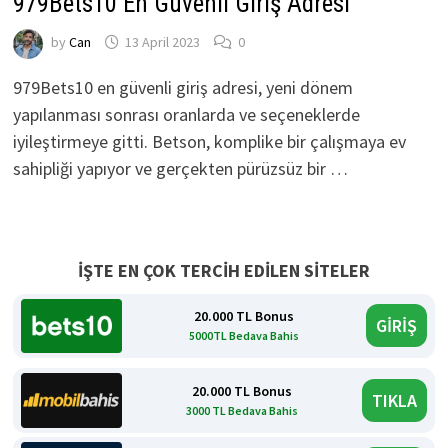
979Bets10 En Güvenli Giriş Adresi
by
Can
13 April 2023
0
979Bets10 en güvenli giriş adresi, yeni dönem
yapılanması sonrası oranlarda ve seçeneklerde
iyileştirmeye gitti. Betson, komplike bir çalışmaya ev
sahipliği yapıyor ve gerçekten pürüzsüz bir …
İŞTE EN ÇOK TERCİH EDİLEN SİTELER
20.000 TL Bonus
GİRİŞ
5000TL Bedava Bahis
20.000 TL Bonus
TIKLA
3000 TL Bedava Bahis