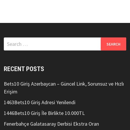
Search
for:
RECENT POSTS
Bets10 Giriş Azerbaycan – Güncel Link, Sorunsuz ve Hızlı
Erişim
1463Bets10 Giriş Adresi Yenilendi
1446Bets10 Giriş İle Birlikte 10.000TL
Fenerbahçe Galatasaray Derbisi Ekstra Oran