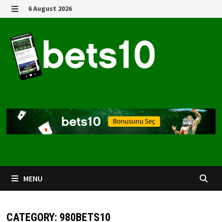
Skip
6 August 2026
to
MENU
content
MENU
CATEGORY:
980BETS10