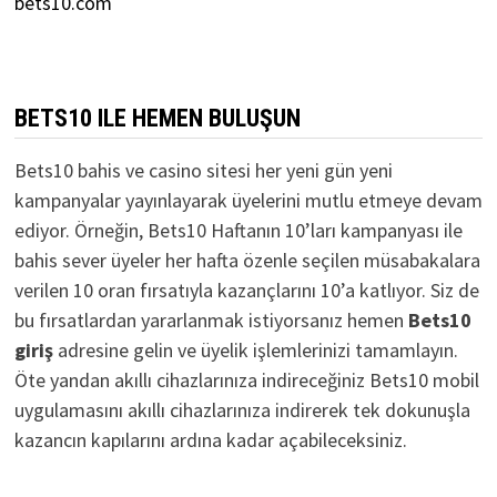
bets10.com
BETS10 ILE HEMEN BULUŞUN
Bets10 bahis ve casino sitesi her yeni gün yeni
kampanyalar yayınlayarak üyelerini mutlu etmeye devam
ediyor. Örneğin, Bets10 Haftanın 10’ları kampanyası ile
bahis sever üyeler her hafta özenle seçilen müsabakalara
verilen 10 oran fırsatıyla kazançlarını 10’a katlıyor. Siz de
bu fırsatlardan yararlanmak istiyorsanız hemen
Bets10
giriş
adresine gelin ve üyelik işlemlerinizi tamamlayın.
Öte yandan akıllı cihazlarınıza indireceğiniz Bets10 mobil
uygulamasını akıllı cihazlarınıza indirerek tek dokunuşla
kazancın kapılarını ardına kadar açabileceksiniz.