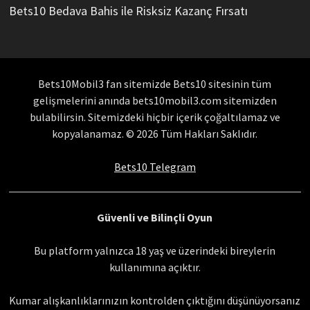
Bets10 Bedava Bahis ile Risksiz Kazanç Fırsatı
Bets10Mobil3 fan sitemizde Bets10 sitesinin tüm
gelişmelerini anında bets10mobil3.com sitemizden
bulabilirsin. Sitemizdeki hiçbir içerik çoğaltılamaz ve
kopyalanamaz. © 2026 Tüm Hakları Saklıdır.
Bets10 Telegram
Güvenli ve Bilinçli Oyun
Bu platform yalnızca 18 yaş ve üzerindeki bireylerin
kullanımına açıktır.
Kumar alışkanlıklarınızın kontrolden çıktığını düşünüyorsanız