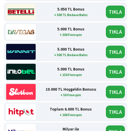
5.050 TL Bonus
TIKLA
+ 500 TL Bedava Bahis
5.000 TL Bonus
TIKLA
+ 300 Freespin
5.000 TL Bonus
TIKLA
+ 500 TL Bedava Bahis
5.000 TL Bonus
TIKLA
+ 150 Freespin
10.000 TL Hoşgeldin Bonusu
TIKLA
+ 50 Freespin
Toplam 6.000 TL Bonus
TIKLA
+ 100 Freespin
Milyar ile