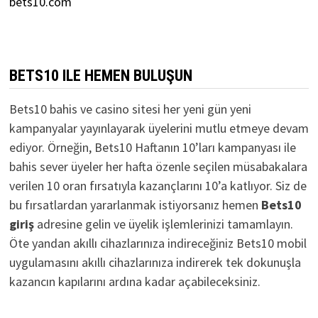
bets10.com
BETS10 ILE HEMEN BULUŞUN
Bets10 bahis ve casino sitesi her yeni gün yeni
kampanyalar yayınlayarak üyelerini mutlu etmeye devam
ediyor. Örneğin, Bets10 Haftanın 10’ları kampanyası ile
bahis sever üyeler her hafta özenle seçilen müsabakalara
verilen 10 oran fırsatıyla kazançlarını 10’a katlıyor. Siz de
bu fırsatlardan yararlanmak istiyorsanız hemen
Bets10
giriş
adresine gelin ve üyelik işlemlerinizi tamamlayın.
Öte yandan akıllı cihazlarınıza indireceğiniz Bets10 mobil
uygulamasını akıllı cihazlarınıza indirerek tek dokunuşla
kazancın kapılarını ardına kadar açabileceksiniz.