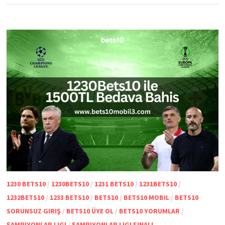
1230 BETS10
/
1230BETS10
/
1231 BETS10
/
1231BETS10
/
1232BETS10
/
1233 BETS10
/
BETS10
/
BETS10 MOBIL
/
BETS10
SORUNSUZ GIRIŞ
/
BETS10 ÜYE OL
/
BETS10 YORUMLAR
/
ŞAMPIYONLAR LIGI
/
ŞAMPIYONLAR LIGI FINALI