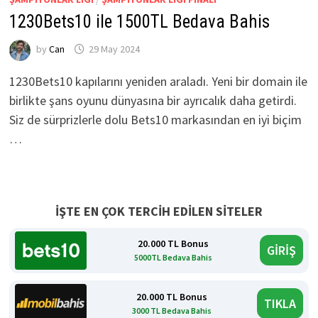
1230Bets10 ile 1500TL Bedava Bahis
by
Can
29 May 2024
1230Bets10 kapılarını yeniden araladı. Yeni bir domain ile
birlikte şans oyunu dünyasına bir ayrıcalık daha getirdi.
Siz de sürprizlerle dolu Bets10 markasından en iyi biçim
…
İŞTE EN ÇOK TERCİH EDİLEN SİTELER
20.000 TL Bonus
GİRİŞ
5000TL Bedava Bahis
20.000 TL Bonus
TIKLA
3000 TL Bedava Bahis