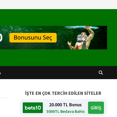
A
İŞTE EN ÇOK TERCİH EDİLEN SİTELER
20.000 TL Bonus
GİRİŞ
5000TL Bedava Bahis