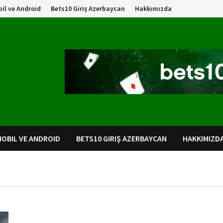
il ve Android
Bets10 Giriş Azerbaycan
Hakkımızda
MOBIL VE ANDROID
BETS10 GIRIŞ AZERBAYCAN
HAKKIMIZD