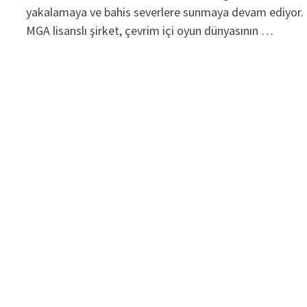
yakalamaya ve bahis severlere sunmaya devam ediyor.
MGA lisanslı şirket, çevrim içi oyun dünyasının …