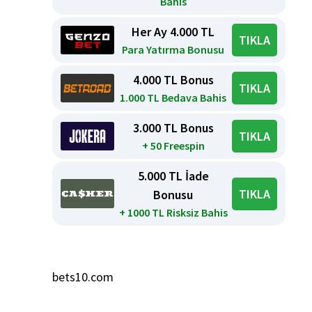
Bahis
Her Ay 4.000 TL
TIKLA
Para Yatırma Bonusu
4.000 TL Bonus
TIKLA
1.000 TL Bedava Bahis
3.000 TL Bonus
TIKLA
+ 50 Freespin
5.000 TL İade
TIKLA
Bonusu
+ 1000 TL Risksiz Bahis
bets10.com