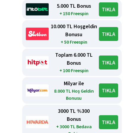
5.000 TL Bonus
TIKLA
+ 150 Freespin
10.000 TL Hoşgeldin
TIKLA
Bonusu
+ 50 Freespin
Toplam 6.000 TL
TIKLA
Bonus
+ 100 Freespin
Milyar ile
TIKLA
8.000 TL Hoş Geldin
Bonusu
3000 TL %300
Bonus
TIKLA
+ 3000 TL Bedava