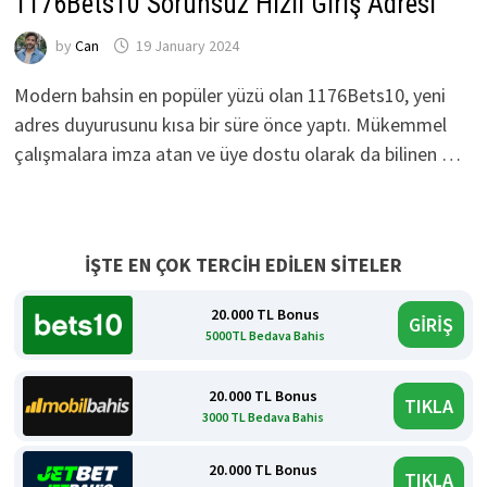
1176Bets10 Sorunsuz Hızlı Giriş Adresi
by
Can
19 January 2024
Modern bahsin en popüler yüzü olan 1176Bets10, yeni
adres duyurusunu kısa bir süre önce yaptı. Mükemmel
çalışmalara imza atan ve üye dostu olarak da bilinen …
İŞTE EN ÇOK TERCİH EDİLEN SİTELER
20.000 TL Bonus
GİRİŞ
5000TL Bedava Bahis
20.000 TL Bonus
TIKLA
3000 TL Bedava Bahis
20.000 TL Bonus
TIKLA