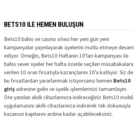
BETS10 ILE HEMEN BULUŞUN
Bets10 bahis ve casino sitesi her yeni gün yeni
kampanyalar yayınlayarak üyelerini mutlu etmeye devam
ediyor. Örneğin, Bets10 Haftanın 10’ları kampanyası ile
bahis sever üyeler her hafta özenle seçilen müsabakalara
verilen 10 oran fırsatıyla kazançlarını 10’a katlıyor. Siz de
bu fırsatlardan yararlanmak istiyorsanız hemen
Bets10
giriş
adresine gelin ve üyelik işlemlerinizi tamamlayın.
Öte yandan akıllı cihazlarınıza indireceğiniz Bets10 mobil
uygulamasını akıllı cihazlarınıza indirerek tek dokunuşla
kazancın kapılarını ardına kadar açabileceksiniz.