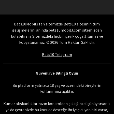
Bets10Mobil3 fan sitemizde Bets10 sitesinin tüm
gelişmelerini anında bets10mobil3.com sitemizden
bulabilirsin. Sitemizdeki hiçbir içerik çoğaltılamaz ve
kopyalanamaz. © 2026 Tüm Hakları Saklıdır.
Bets10 Telegram
Güvenli ve Bilinçli Oyun
Bu platform yalnızca 18 yaş ve üzerindeki bireylerin
kullanımına açıktır.
Kumar alışkanlıklarınızın kontrolden çıktığını düşünüyorsanız
ya da çevrenizde bu konuda desteğe ihtiyaç duyan biri varsa,