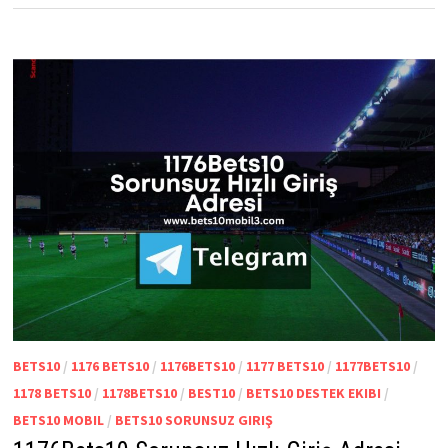
BETS10
/
1176 BETS10
/
1176BETS10
/
1177 BETS10
/
1177BETS10
/
1178 BETS10
/
1178BETS10
/
BEST10
/
BETS10 DESTEK EKIBI
/
BETS10 MOBIL
/
BETS10 SORUNSUZ GIRIŞ