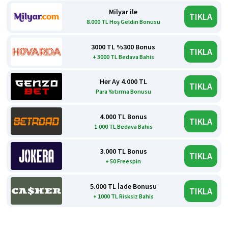
Milyar ile
TIKLA
8.000 TL Hoş Geldin Bonusu
3000 TL %300 Bonus
TIKLA
+ 3000 TL Bedava Bahis
Her Ay 4.000 TL
TIKLA
Para Yatırma Bonusu
4.000 TL Bonus
TIKLA
1.000 TL Bedava Bahis
3.000 TL Bonus
TIKLA
+ 50 Freespin
5.000 TL İade Bonusu
TIKLA
+ 1000 TL Risksiz Bahis