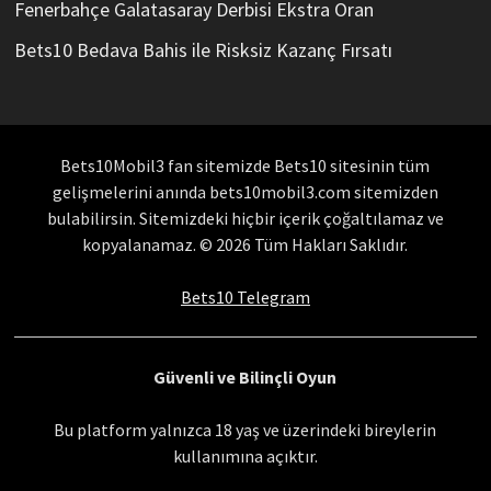
Fenerbahçe Galatasaray Derbisi Ekstra Oran
Bets10 Bedava Bahis ile Risksiz Kazanç Fırsatı
Bets10Mobil3 fan sitemizde Bets10 sitesinin tüm
gelişmelerini anında bets10mobil3.com sitemizden
bulabilirsin. Sitemizdeki hiçbir içerik çoğaltılamaz ve
kopyalanamaz. © 2026 Tüm Hakları Saklıdır.
Bets10 Telegram
Güvenli ve Bilinçli Oyun
Bu platform yalnızca 18 yaş ve üzerindeki bireylerin
kullanımına açıktır.