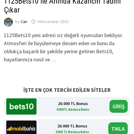
1125Bets10 ile Anında Kazancın Tadını
Çıkar
by
Can
9 November 2023
1125Bets10 yeni adresi siz değerli oyuncuları bekliyor.
Atmosferi ile büyülemeye devam eden ve bunu da
oldukça başarılı bir şekilde yerine getiren Bets10,
hayatlarınıza nasıl ve …
İŞTE EN ÇOK TERCİH EDİLEN SİTELER
20.000 TL Bonus
GİRİŞ
5000TL Bedava Bahis
20.000 TL Bonus
TIKLA
3000 TL Bedava Bahis