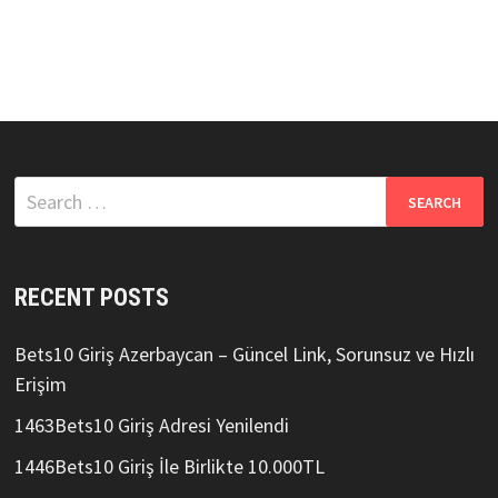
Search
for:
RECENT POSTS
Bets10 Giriş Azerbaycan – Güncel Link, Sorunsuz ve Hızlı
Erişim
1463Bets10 Giriş Adresi Yenilendi
1446Bets10 Giriş İle Birlikte 10.000TL