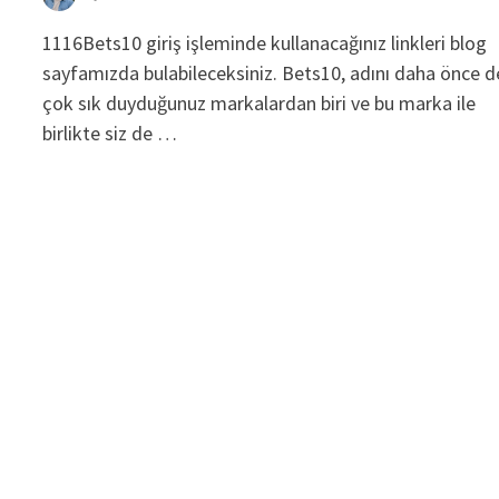
1116Bets10 giriş işleminde kullanacağınız linkleri blog
sayfamızda bulabileceksiniz. Bets10, adını daha önce d
çok sık duyduğunuz markalardan biri ve bu marka ile
birlikte siz de …