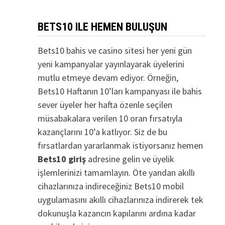
BETS10 ILE HEMEN BULUŞUN
Bets10 bahis ve casino sitesi her yeni gün
yeni kampanyalar yayınlayarak üyelerini
mutlu etmeye devam ediyor. Örneğin,
Bets10 Haftanın 10’ları kampanyası ile bahis
sever üyeler her hafta özenle seçilen
müsabakalara verilen 10 oran fırsatıyla
kazançlarını 10’a katlıyor. Siz de bu
fırsatlardan yararlanmak istiyorsanız hemen
Bets10 giriş
adresine gelin ve üyelik
işlemlerinizi tamamlayın. Öte yandan akıllı
cihazlarınıza indireceğiniz Bets10 mobil
uygulamasını akıllı cihazlarınıza indirerek tek
dokunuşla kazancın kapılarını ardına kadar