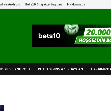
il ve Android
Bets10 Giriş Azerbaycan
Hakkımızda
MOBIL VE ANDROID
BETS10 GIRIŞ AZERBAYCAN
HAKKIMIZD