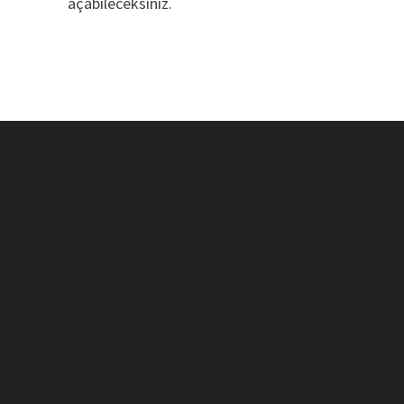
açabileceksiniz.