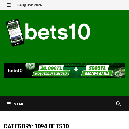
Skip
8 August 2026
to
MENU
content
MENU
CATEGORY:
1094 BETS10