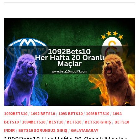
1092BETS10
/
1092 BETS10
/
1093 BETS10
/
1093BETS10
/
1094
BETS10
/
1094BETS10
/
BEST10
/
BETS10
/
BETS10 GIRIŞ
/
BETS10
INDIR
/
BETS10 SORUNSUZ GIRIŞ
/
GALATASARAY