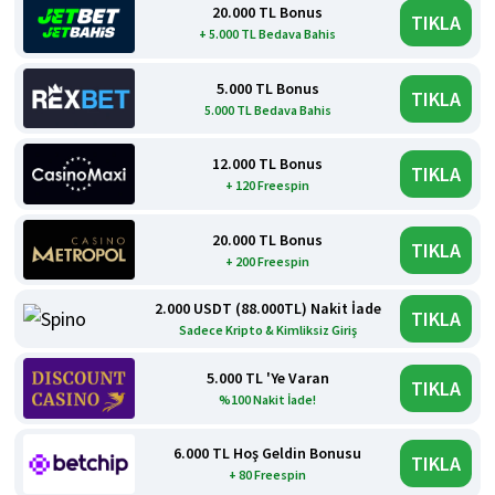
20.000 TL Bonus
TIKLA
+ 5.000 TL Bedava Bahis
5.000 TL Bonus
TIKLA
5.000 TL Bedava Bahis
12.000 TL Bonus
TIKLA
+ 120 Freespin
20.000 TL Bonus
TIKLA
+ 200 Freespin
2.000 USDT (88.000TL) Nakit İade
TIKLA
Sadece Kripto & Kimliksiz Giriş
5.000 TL 'Ye Varan
TIKLA
%100 Nakit İade!
6.000 TL Hoş Geldin Bonusu
TIKLA
+ 80 Freespin