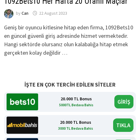
1092Bets10 Her Hafta 20 Oranlı Maçlar
by
Can
22 August 2023
Geniş bir oyuncu kitlesine hitap eden firma, 1092Bets10
en güncel güvenli giriş adresinde hizmet vermektedir.
Hangi sektörde olursanız olun kalabalığa hitap etmek
gerçekten kolay değildir …
İŞTE EN ÇOK TERCİH EDİLEN SİTELER
20.000 TL Bonus
GİRİŞ
5000TL Bedava Bahis
20.000 TL Bonus
TIKLA
3000 TL Bedava Bahis