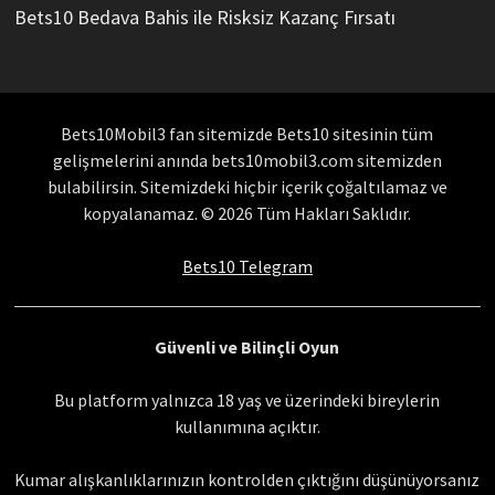
Bets10 Bedava Bahis ile Risksiz Kazanç Fırsatı
Bets10Mobil3 fan sitemizde Bets10 sitesinin tüm
gelişmelerini anında bets10mobil3.com sitemizden
bulabilirsin. Sitemizdeki hiçbir içerik çoğaltılamaz ve
kopyalanamaz. © 2026 Tüm Hakları Saklıdır.
Bets10 Telegram
Güvenli ve Bilinçli Oyun
Bu platform yalnızca 18 yaş ve üzerindeki bireylerin
kullanımına açıktır.
Kumar alışkanlıklarınızın kontrolden çıktığını düşünüyorsanız