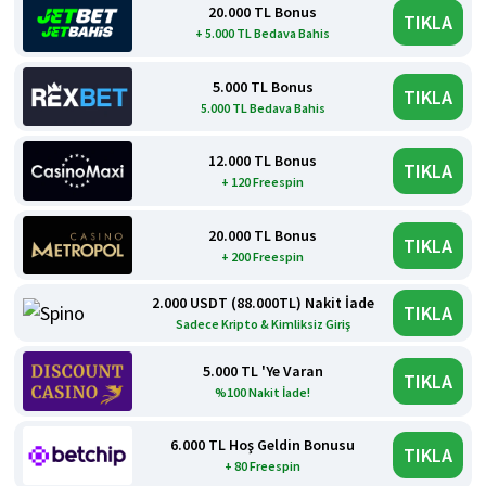
20.000 TL Bonus
TIKLA
+ 5.000 TL Bedava Bahis
5.000 TL Bonus
TIKLA
5.000 TL Bedava Bahis
12.000 TL Bonus
TIKLA
+ 120 Freespin
20.000 TL Bonus
TIKLA
+ 200 Freespin
2.000 USDT (88.000TL) Nakit İade
TIKLA
Sadece Kripto & Kimliksiz Giriş
5.000 TL 'Ye Varan
TIKLA
%100 Nakit İade!
6.000 TL Hoş Geldin Bonusu
TIKLA
+ 80 Freespin