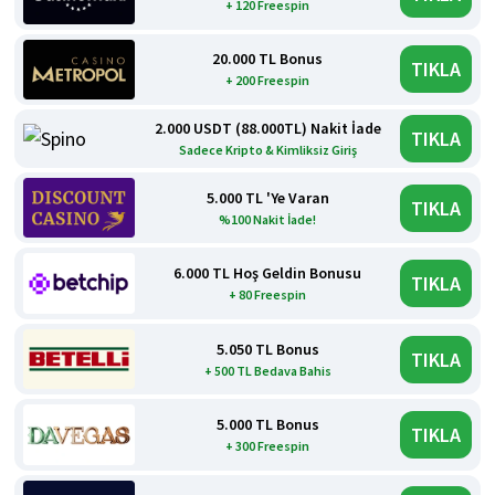
+ 120 Freespin
20.000 TL Bonus
TIKLA
+ 200 Freespin
2.000 USDT (88.000TL) Nakit İade
TIKLA
Sadece Kripto & Kimliksiz Giriş
5.000 TL 'Ye Varan
TIKLA
%100 Nakit İade!
6.000 TL Hoş Geldin Bonusu
TIKLA
+ 80 Freespin
5.050 TL Bonus
TIKLA
+ 500 TL Bedava Bahis
5.000 TL Bonus
TIKLA
+ 300 Freespin