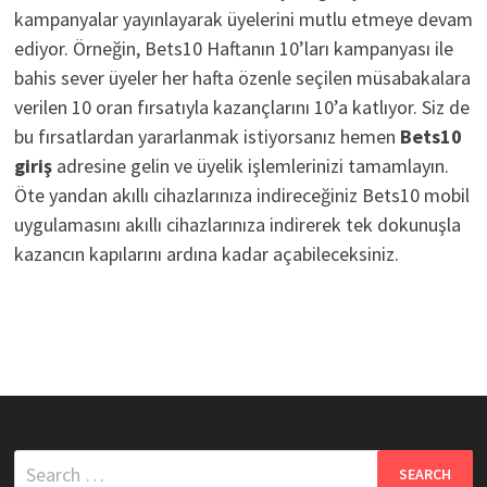
kampanyalar yayınlayarak üyelerini mutlu etmeye devam
ediyor. Örneğin, Bets10 Haftanın 10’ları kampanyası ile
bahis sever üyeler her hafta özenle seçilen müsabakalara
verilen 10 oran fırsatıyla kazançlarını 10’a katlıyor. Siz de
bu fırsatlardan yararlanmak istiyorsanız hemen
Bets10
giriş
adresine gelin ve üyelik işlemlerinizi tamamlayın.
Öte yandan akıllı cihazlarınıza indireceğiniz Bets10 mobil
uygulamasını akıllı cihazlarınıza indirerek tek dokunuşla
kazancın kapılarını ardına kadar açabileceksiniz.
Search