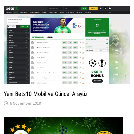
Yeni Bets10 Mobil ve Güncel Arayüz
6 November 2018