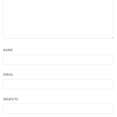
NAME
EMAIL
WEBSITE