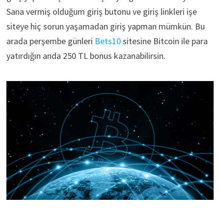
Sana vermiş olduğum giriş butonu ve giriş linkleri işe
siteye hiç sorun yaşamadan giriş yapman mümkün. Bu
arada perşembe günleri
Bets10
sitesine Bitcoin ile para
yatırdığın anda 250 TL bonus kazanabilirsin.