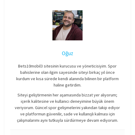
Oğuz
Bets10mobil3 sitesinin kurucusu ve yöneticisiyim. Spor
bahislerine olan ilgim sayesinde siteyi birkaç yıl önce
kurdum ve kısa sürede kendi alanında bilinen bir platform
haline getirdim.
Siteyi geliştirmenin her aşamasında bizzat yer alıyorum;
içerik kalitesine ve kullanıcı deneyimine büyük önem
veriyorum. Güncel spor gelişmelerini yakından takip ediyor
ve platformun güvenilir, sade ve kullanışlı kalması için
çalışmalarımı aynı tutkuyla sürdürmeye devam ediyorum.