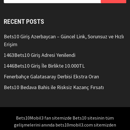
for:
RECENT POSTS
Bets10 Giriş Azerbaycan – Güncel Link, Sorunsuz ve Hızlı
Erişim
1463Bets10 Giriş Adresi Yenilendi
1446Bets10 Giriş İle Birlikte 10.000TL
Fenerbahçe Galatasaray Derbisi Ekstra Oran
Bets10 Bedava Bahis ile Risksiz Kazanç Fırsatı
Bets10Mobil3 fan sitemizde Bets10 sitesinin tüm
gelişmelerini anında bets10mobil3.com sitemizden