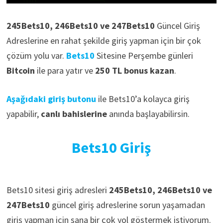
245Bets10, 246Bets10 ve 247Bets10
Güncel Giriş
Adreslerine en rahat şekilde giriş yapman için bir çok
çözüm yolu var.
Bets10
Sitesine Perşembe günleri
Bitcoin
ile para yatır ve
250 TL bonus kazan
.
Aşağıdaki giriş butonu
ile Bets10’a kolayca giriş
yapabilir,
canlı bahislerine
anında başlayabilirsin.
Bets10 Giriş
Bets10 sitesi giriş adresleri
245Bets10, 246Bets10 ve
247Bets10
güncel giriş adreslerine sorun yaşamadan
giriş yapman için sana bir çok yol göstermek istiyorum.