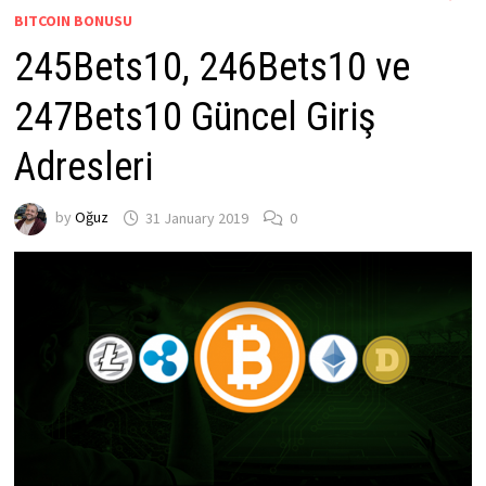
BITCOIN BONUSU
245Bets10, 246Bets10 ve
247Bets10 Güncel Giriş
Adresleri
by
Oğuz
31 January 2019
0