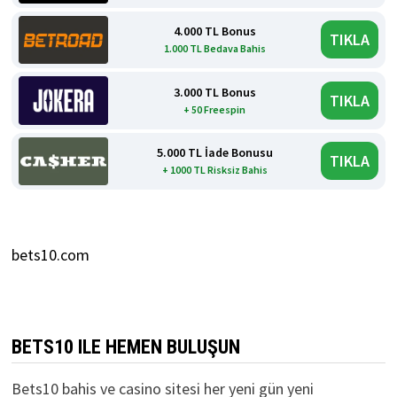
4.000 TL Bonus
TIKLA
1.000 TL Bedava Bahis
3.000 TL Bonus
TIKLA
+ 50 Freespin
5.000 TL İade Bonusu
TIKLA
+ 1000 TL Risksiz Bahis
bets10.com
BETS10 ILE HEMEN BULUŞUN
Bets10 bahis ve casino sitesi her yeni gün yeni