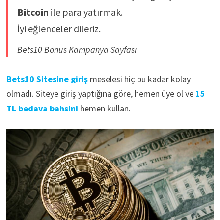
Bitcoin
ile para yatırmak.
İyi eğlenceler dileriz.
Bets10 Bonus Kampanya Sayfası
Bets10 Sitesine giriş
meselesi hiç bu kadar kolay
olmadı. Siteye giriş yaptığına göre, hemen üye ol ve
15
TL bedava bahsini
hemen kullan.