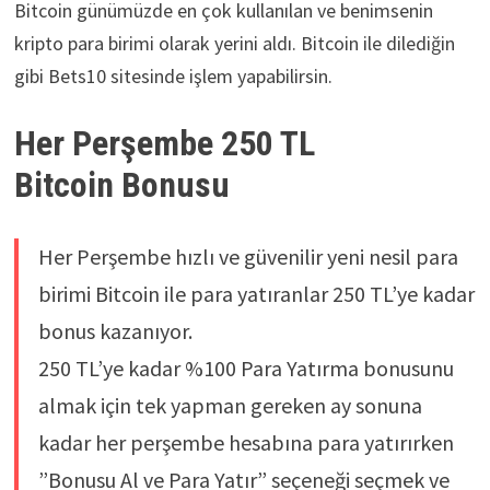
Bitcoin günümüzde en çok kullanılan ve benimsenin
kripto para birimi olarak yerini aldı. Bitcoin ile dilediğin
gibi Bets10 sitesinde işlem yapabilirsin.
Her Perşembe 250 TL
Bitcoin Bonusu
Her Perşembe hızlı ve güvenilir yeni nesil para
birimi Bitcoin ile para yatıranlar 250 TL’ye kadar
bonus kazanıyor.
250 TL’ye kadar %100 Para Yatırma bonusunu
almak için tek yapman gereken ay sonuna
kadar her perşembe hesabına para yatırırken
”Bonusu Al ve Para Yatır” seçeneği seçmek ve