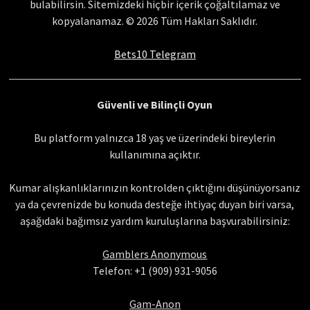
bulabilirsin. Sitemizdeki hiçbir içerik çoğaltılamaz ve
kopyalanamaz. © 2026 Tüm Hakları Saklıdır.
Bets10 Telegram
Güvenli ve Bilinçli Oyun
Bu platform yalnızca 18 yaş ve üzerindeki bireylerin
kullanımına açıktır.
Kumar alışkanlıklarınızın kontrolden çıktığını düşünüyorsanız
ya da çevrenizde bu konuda desteğe ihtiyaç duyan biri varsa,
aşağıdaki bağımsız yardım kuruluşlarına başvurabilirsiniz:
Gamblers Anonymous
Telefon: +1 (909) 931-9056
Gam-Anon