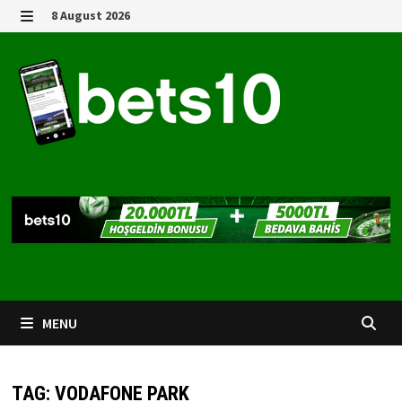
Skip
8 August 2026
to
MENU
content
MENU
TAG:
VODAFONE PARK