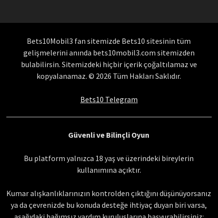
Bets10Mobil3 fan sitemizde Bets10 sitesinin tüm
gelişmelerini anında bets10mobil3.com sitemizden
bulabilirsin. Sitemizdeki hiçbir içerik çoğaltılamaz ve
kopyalanamaz. © 2026 Tüm Hakları Saklıdır.
Bets10 Telegram
Güvenli ve Bilinçli Oyun
Bu platform yalnızca 18 yaş ve üzerindeki bireylerin
kullanımına açıktır.
Kumar alışkanlıklarınızın kontrolden çıktığını düşünüyorsanız
ya da çevrenizde bu konuda desteğe ihtiyaç duyan biri varsa,
aşağıdaki bağımsız yardım kuruluşlarına başvurabilirsiniz: