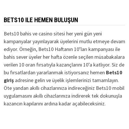
BETS10 ILE HEMEN BULUŞUN
Bets10 bahis ve casino sitesi her yeni gün yeni
kampanyalar yayınlayarak üyelerini mutlu etmeye devam
ediyor. Örneğin, Bets10 Haftanın 10’ları kampanyası ile
bahis sever üyeler her hafta özenle seçilen müsabakalara
verilen 10 oran fırsatıyla kazançlarını 10’a katlıyor. Siz de
bu fırsatlardan yararlanmak istiyorsanız hemen
Bets10
giriş
adresine gelin ve üyelik işlemlerinizi tamamlayın.
Öte yandan akıllı cihazlarınıza indireceğiniz Bets10 mobil
uygulamasını akıllı cihazlarınıza indirerek tek dokunuşla
kazancın kapılarını ardına kadar açabileceksiniz.