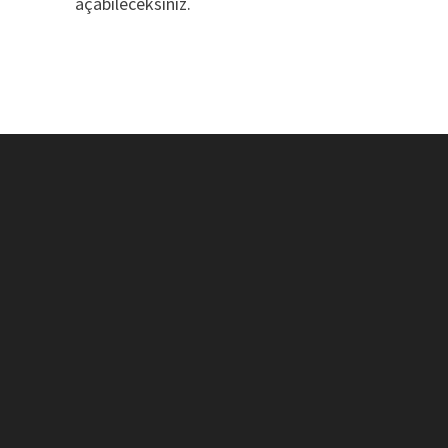
açabileceksiniz.