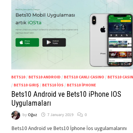
BETS10
/
BETS10 ANDROID
/
BETS10 CANLI CASINO
/
BETS10 CASI
/
BETS10 GIRIŞ
/
BETS10 İOS
/
BETS10 İPHONE
Bets10 Android ve Bets10 iPhone IOS
Uygulamaları
by
Oğuz
7 January 2019
0
Bets10 Android ve Bets10 İphone İos uygulamalarını