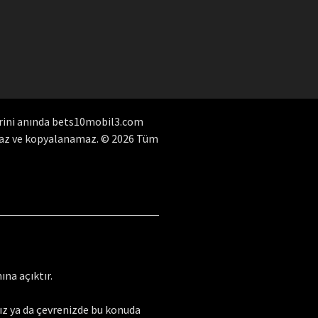
erini anında bets10mobil3.com
lamaz ve kopyalanamaz. © 2026 Tüm
ına açıktır.
ız ya da çevrenizde bu konuda