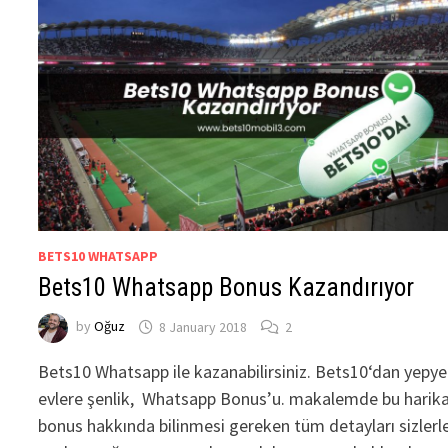
BETS10 WHATSAPP
Bets10 Whatsapp Bonus Kazandırıyor
by
Oğuz
8 January 2018
2
Bets10 Whatsapp ile kazanabilirsiniz. Bets10‘dan yepye
evlere şenlik, Whatsapp Bonus’u. makalemde bu harik
bonus hakkında bilinmesi gereken tüm detayları sizlerl