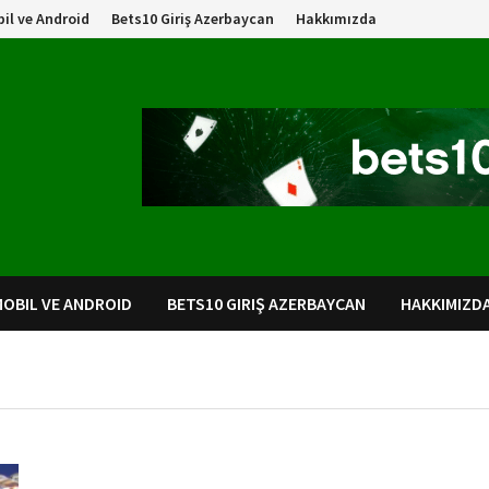
il ve Android
Bets10 Giriş Azerbaycan
Hakkımızda
MOBIL VE ANDROID
BETS10 GIRIŞ AZERBAYCAN
HAKKIMIZD