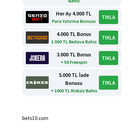
Bahis
Her Ay 4.000 TL
TIKLA
Para Yatırma Bonusu
4.000 TL Bonus
TIKLA
1.000 TL Bedava Bahis
3.000 TL Bonus
TIKLA
+ 50 Freespin
5.000 TL İade
TIKLA
Bonusu
+ 1000 TL Risksiz Bahis
bets10.com