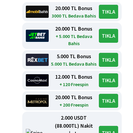
20.000 TL Bonus
TIKLA
3000 TL Bedava Bahis
20.000 TL Bonus
TIKLA
+ 5.000 TL Bedava
Bahis
5.000 TL Bonus
TIKLA
5.000 TL Bedava Bahis
12.000 TL Bonus
TIKLA
+ 120 Freespin
20.000 TL Bonus
TIKLA
+ 200 Freespin
2.000 USDT
(88.000TL) Nakit
TIKLA