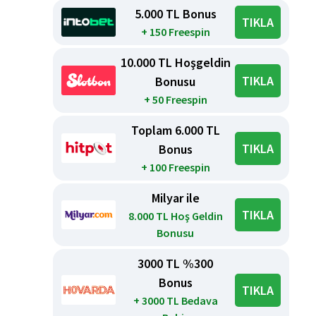
5.000 TL Bonus
TIKLA
+ 150 Freespin
10.000 TL Hoşgeldin
TIKLA
Bonusu
+ 50 Freespin
Toplam 6.000 TL
TIKLA
Bonus
+ 100 Freespin
Milyar ile
TIKLA
8.000 TL Hoş Geldin
Bonusu
3000 TL %300
Bonus
TIKLA
+ 3000 TL Bedava