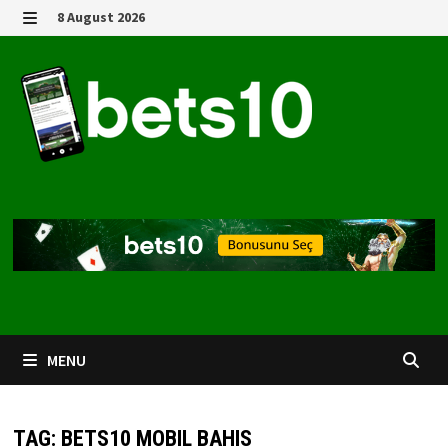
Skip
8 August 2026
to
MENU
content
MENU
TAG:
BETS10 MOBIL BAHIS