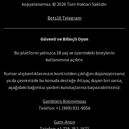
kopyalanamaz. © 2026 Tüm Hakları Saklıdır.
Bets10 Telegram
Güvenli ve Bilinçli Oyun
Bu platform yalnızca 18 yaş ve üzerindeki bireylerin
kullanımına açıktır.
Kumar alışkanlıklarınızın kontrolden çıktığını düşünüyorsanız
ya da çevrenizde bu konuda desteğe ihtiyaç duyan biri varsa,
aşağıdaki bağımsız yardım kuruluşlarına başvurabilirsiniz:
Gamblers Anonymous
Telefon: +1 (909) 931-9056
Gam-Anon
Telefon: +1 718-352-1671