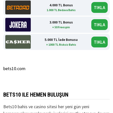
4.000 TL Bonus
TIKLA
1.000 TL Bedava Bahis
3.000 TL Bonus
TIKLA
+ 50 Freespin
5.000 TL İade Bonusu
TIKLA
+ 1000 TL Risksiz Bahis
bets10.com
BETS10 ILE HEMEN BULUŞUN
Bets10 bahis ve casino sitesi her yeni gün yeni