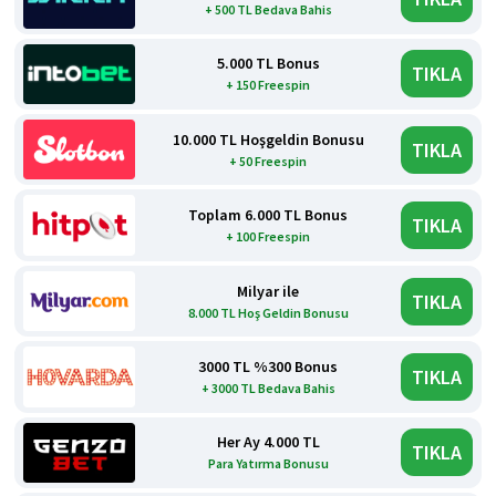
+ 500 TL Bedava Bahis
5.000 TL Bonus
TIKLA
+ 150 Freespin
10.000 TL Hoşgeldin Bonusu
TIKLA
+ 50 Freespin
Toplam 6.000 TL Bonus
TIKLA
+ 100 Freespin
Milyar ile
TIKLA
8.000 TL Hoş Geldin Bonusu
3000 TL %300 Bonus
TIKLA
+ 3000 TL Bedava Bahis
Her Ay 4.000 TL
TIKLA
Para Yatırma Bonusu