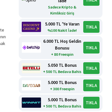
İade
Sadece Kripto &
Kimliksiz Giriş
5.000 TL 'Ye Varan
TIKLA
kte
%100 Nakit İade!
ının
6.000 TL Hoş Geldin
mak
TIKLA
Bonusu
+ 80 Freespin
5.050 TL Bonus
TIKLA
+ 500 TL Bedava Bahis
5.000 TL Bonus
TIKLA
+ 300 Freespin
5.000 TL Bonus
TIKLA
+ 500 TL Bedava Bahis