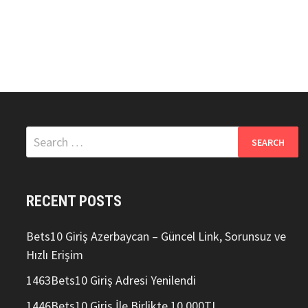
Search
for:
RECENT POSTS
Bets10 Giriş Azerbaycan – Güncel Link, Sorunsuz ve
Hızlı Erişim
1463Bets10 Giriş Adresi Yenilendi
1446Bets10 Giriş İle Birlikte 10.000TL