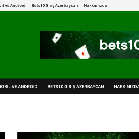
il ve Android
Bets10 Giriş Azerbaycan
Hakkımızda
MOBIL VE ANDROID
BETS10 GIRIŞ AZERBAYCAN
HAKKIMIZD