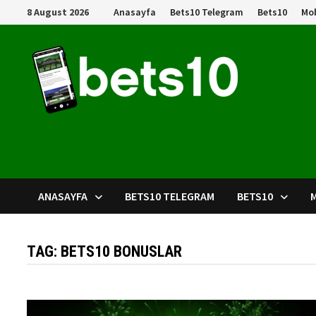
Skip
8 August 2026
Anasayfa
Bets10 Telegram
Bets10
Mob
to
content
ANASAYFA
BETS10 TELEGRAM
BETS10
TAG:
BETS10 BONUSLAR