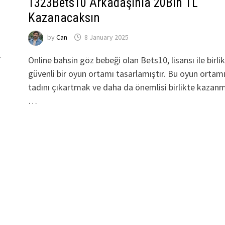
1323Bets10 Arkadaşınla 20Bin TL
Kazanacaksın
by
Can
8 January 2025
r
Online bahsin göz bebeği olan Bets10, lisansı ile birli
güvenli bir oyun ortamı tasarlamıştır. Bu oyun ortam
tadını çıkartmak ve daha da önemlisi birlikte kazan
…