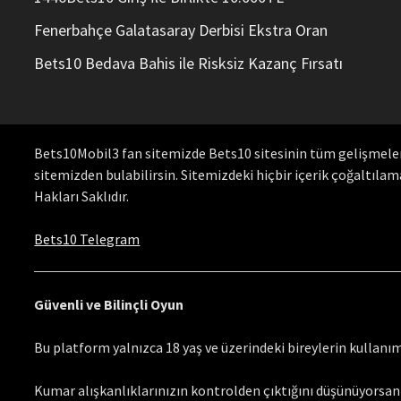
Fenerbahçe Galatasaray Derbisi Ekstra Oran
Bets10 Bedava Bahis ile Risksiz Kazanç Fırsatı
Bets10Mobil3 fan sitemizde Bets10 sitesinin tüm gelişmel
sitemizden bulabilirsin. Sitemizdeki hiçbir içerik çoğaltı
Hakları Saklıdır.
Bets10 Telegram
Güvenli ve Bilinçli Oyun
Bu platform yalnızca 18 yaş ve üzerindeki bireylerin kullanım
Kumar alışkanlıklarınızın kontrolden çıktığını düşünüyorsan