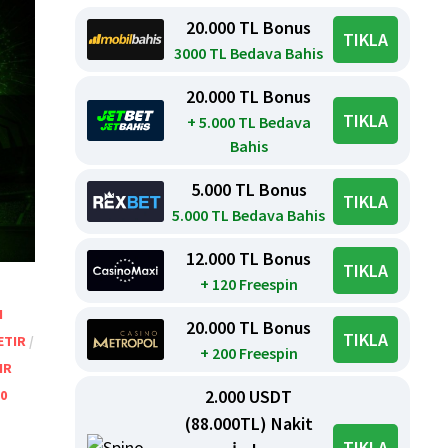
20.000 TL Bonus
TIKLA
3000 TL Bedava Bahis
20.000 TL Bonus
TIKLA
+ 5.000 TL Bedava
Bahis
5.000 TL Bonus
TIKLA
5.000 TL Bedava Bahis
12.000 TL Bonus
TIKLA
+ 120 Freespin
I
20.000 TL Bonus
TIKLA
ETIR
/
+ 200 Freespin
IR
2.000 USDT
0
(88.000TL) Nakit
TIKLA