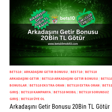
BETS10
/
ARKADAŞINI GETIR BONUSU
/
BEST10
/
BETS10
ARKADAŞINI GETIR
/
BETS10 ARKADAŞINI GETIR BONUSU
/
BETS1
BONUSLAR
/
BETS10 EKSTRA ORAN
/
BETS10 EXTRA ORAN
/
BETS
GIRIŞ
/
BETS10 KAMPANYA
/
BETS10 MOBIL
/
BETS10 SORUNSUZ
GIRIŞ
/
BETS10 ÜYE OL
Arkadaşını Getir Bonusu 20Bin TL Götür