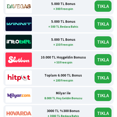
5.000 TL Bonus
TIKLA
+ 300 Freespin
5.000 TL Bonus
TIKLA
+ 500 TL Bedava Bahis
5.000 TL Bonus
TIKLA
+ 150 Freespin
10.000 TL Hoşgeldin Bonusu
TIKLA
+ 50 Freespin
Toplam 6.000 TL Bonus
TIKLA
+ 100 Freespin
Milyar ile
TIKLA
8.000 TL Hoş Geldin Bonusu
3000 TL %300 Bonus
TIKLA
+ 3000 TL Bedava Bahis