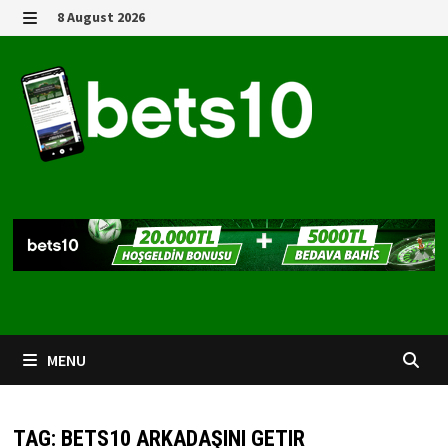
Skip
8 August 2026
to
MENU
content
MENU
TAG:
BETS10 ARKADAŞINI GETIR