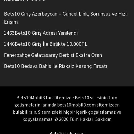
Bets10 Giriş Azerbaycan – Güncel Link, Sorunsuz ve Hızlı
Erişim
1463Bets10 Giriş Adresi Yenilendi
1446Bets10 Giriş İle Birlikte 10.000TL
Fenerbahçe Galatasaray Derbisi Ekstra Oran
Bets10 Bedava Bahis ile Risksiz Kazanç Fırsatı
Bets10Mobil3 fan sitemizde Bets10 sitesinin tüm
gelişmelerini anında bets10mobil3.com sitemizden
bulabilirsin. Sitemizdeki hiçbir içerik çoğaltılamaz ve
kopyalanamaz. © 2026 Tüm Hakları Saklıdır.
Bets10 Telegram