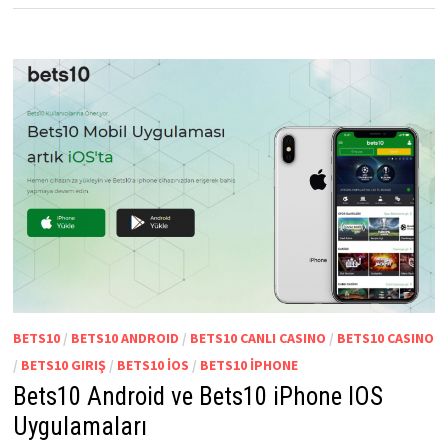
BETS10
/
BETS10 ANDROID
/
BETS10 CANLI CASINO
/
BETS10 CASINO
/
BETS10 GIRIŞ
/
BETS10 İOS
/
BETS10 İPHONE
Bets10 Android ve Bets10 iPhone IOS
Uygulamaları