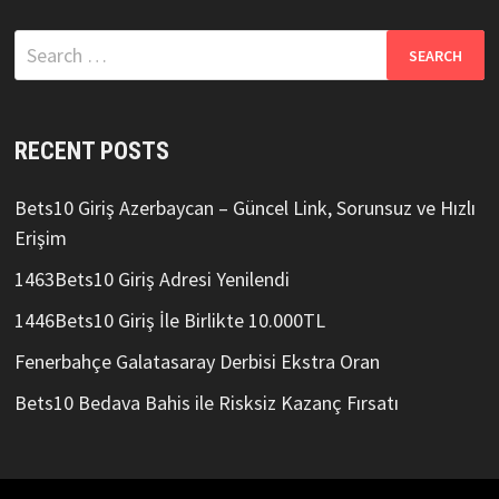
Search
for:
RECENT POSTS
Bets10 Giriş Azerbaycan – Güncel Link, Sorunsuz ve Hızlı
Erişim
1463Bets10 Giriş Adresi Yenilendi
1446Bets10 Giriş İle Birlikte 10.000TL
Fenerbahçe Galatasaray Derbisi Ekstra Oran
Bets10 Bedava Bahis ile Risksiz Kazanç Fırsatı