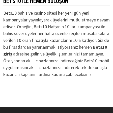
BETS10 ILE HEMEN BULUŞUN
Bets10 bahis ve casino sitesi her yeni gün yeni
kampanyalar yayınlayarak üyelerini mutlu etmeye devam
ediyor. Örneğin, Bets10 Haftanın 10’ları kampanyası ile
bahis sever üyeler her hafta özenle seçilen müsabakalara
verilen 10 oran fırsatıyla kazançlarını 10’a katlıyor. Siz de
bu fırsatlardan yararlanmak istiyorsanız hemen
Bets10
giriş
adresine gelin ve üyelik işlemlerinizi tamamlayın.
Öte yandan akıllı cihazlarınıza indireceğiniz Bets10 mobil
uygulamasını akıllı cihazlarınıza indirerek tek dokunuşla
kazancın kapılarını ardına kadar açabileceksiniz.