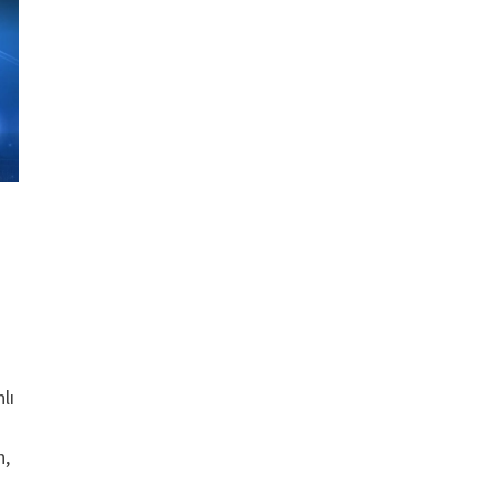
lı
n,