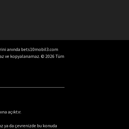
erini anında bets10mobil3.com
lamaz ve kopyalanamaz. © 2026 Tüm
ına açıktır.
ız ya da çevrenizde bu konuda