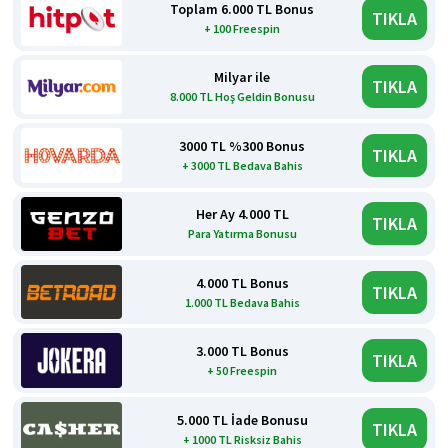
Toplam 6.000 TL Bonus
TIKLA
+ 100 Freespin
Milyar ile
TIKLA
8.000 TL Hoş Geldin Bonusu
3000 TL %300 Bonus
TIKLA
+ 3000 TL Bedava Bahis
Her Ay 4.000 TL
TIKLA
Para Yatırma Bonusu
4.000 TL Bonus
TIKLA
1.000 TL Bedava Bahis
3.000 TL Bonus
TIKLA
+ 50 Freespin
5.000 TL İade Bonusu
TIKLA
+ 1000 TL Risksiz Bahis