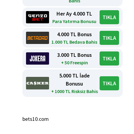
Bahis
Her Ay 4.000 TL
TIKLA
Para Yatırma Bonusu
4.000 TL Bonus
TIKLA
1.000 TL Bedava Bahis
3.000 TL Bonus
TIKLA
+ 50 Freespin
5.000 TL İade
TIKLA
Bonusu
+ 1000 TL Risksiz Bahis
bets10.com