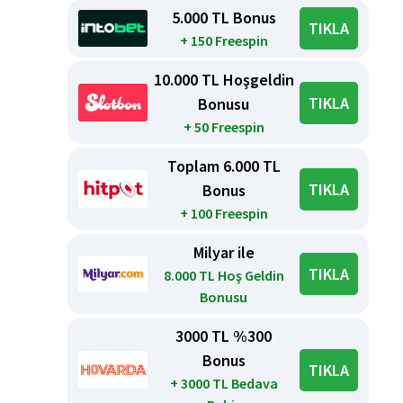
5.000 TL Bonus
TIKLA
+ 150 Freespin
10.000 TL Hoşgeldin
TIKLA
Bonusu
+ 50 Freespin
Toplam 6.000 TL
TIKLA
Bonus
+ 100 Freespin
Milyar ile
TIKLA
8.000 TL Hoş Geldin
Bonusu
3000 TL %300
Bonus
TIKLA
+ 3000 TL Bedava