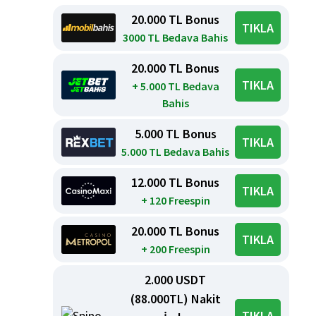
20.000 TL Bonus
TIKLA
3000 TL Bedava Bahis
20.000 TL Bonus
TIKLA
+ 5.000 TL Bedava
Bahis
5.000 TL Bonus
TIKLA
5.000 TL Bedava Bahis
12.000 TL Bonus
TIKLA
+ 120 Freespin
20.000 TL Bonus
TIKLA
+ 200 Freespin
2.000 USDT
(88.000TL) Nakit
TIKLA