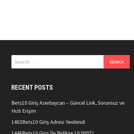
Search
for:
RECENT POSTS
Bets10 Giriş Azerbaycan – Güncel Link, Sorunsuz ve
Hızlı Erişim
1463Bets10 Giriş Adresi Yenilendi
1446Bets10 Giriş İle Birlikte 10.000TL