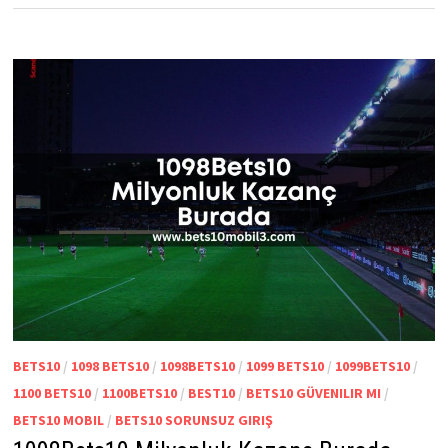
BETS10
/
1098 BETS10
/
1098BETS10
/
1099 BETS10
/
1099BETS10
/
1100 BETS10
/
1100BETS10
/
BEST10
/
BETS10 GÜVENILIR MI
/
BETS10 MOBIL
/
BETS10 SORUNSUZ GIRIŞ