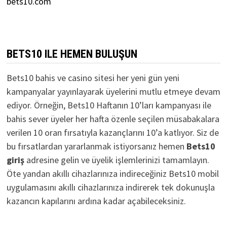
bets10.com
BETS10 ILE HEMEN BULUŞUN
Bets10 bahis ve casino sitesi her yeni gün yeni
kampanyalar yayınlayarak üyelerini mutlu etmeye devam
ediyor. Örneğin, Bets10 Haftanın 10’ları kampanyası ile
bahis sever üyeler her hafta özenle seçilen müsabakalara
verilen 10 oran fırsatıyla kazançlarını 10’a katlıyor. Siz de
bu fırsatlardan yararlanmak istiyorsanız hemen
Bets10
giriş
adresine gelin ve üyelik işlemlerinizi tamamlayın.
Öte yandan akıllı cihazlarınıza indireceğiniz Bets10 mobil
uygulamasını akıllı cihazlarınıza indirerek tek dokunuşla
kazancın kapılarını ardına kadar açabileceksiniz.