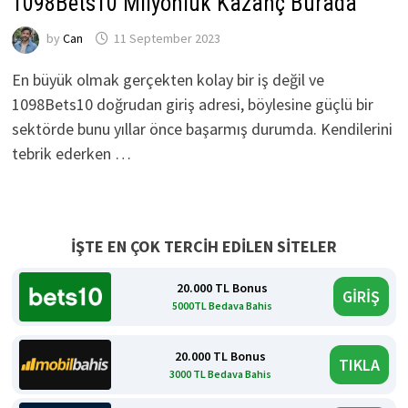
1098Bets10 Milyonluk Kazanç Burada
by
Can
11 September 2023
En büyük olmak gerçekten kolay bir iş değil ve
1098Bets10 doğrudan giriş adresi, böylesine güçlü bir
sektörde bunu yıllar önce başarmış durumda. Kendilerini
tebrik ederken …
İŞTE EN ÇOK TERCİH EDİLEN SİTELER
20.000 TL Bonus
GİRİŞ
5000TL Bedava Bahis
20.000 TL Bonus
TIKLA
3000 TL Bedava Bahis