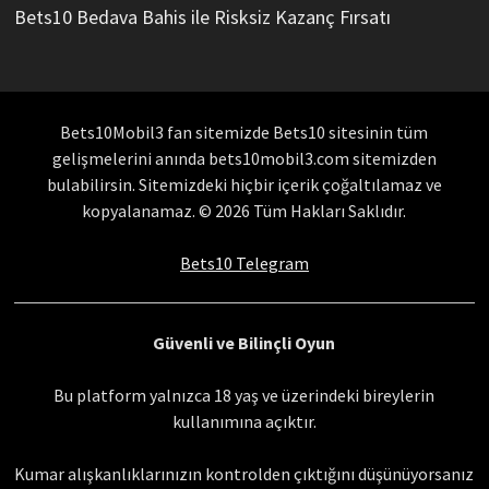
Bets10 Bedava Bahis ile Risksiz Kazanç Fırsatı
Bets10Mobil3 fan sitemizde Bets10 sitesinin tüm
gelişmelerini anında bets10mobil3.com sitemizden
bulabilirsin. Sitemizdeki hiçbir içerik çoğaltılamaz ve
kopyalanamaz. © 2026 Tüm Hakları Saklıdır.
Bets10 Telegram
Güvenli ve Bilinçli Oyun
Bu platform yalnızca 18 yaş ve üzerindeki bireylerin
kullanımına açıktır.
Kumar alışkanlıklarınızın kontrolden çıktığını düşünüyorsanız