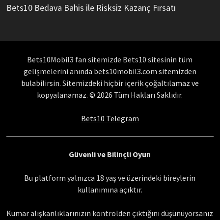
Bets10 Bedava Bahis ile Risksiz Kazanç Fırsatı
Bets10Mobil3 fan sitemizde Bets10 sitesinin tüm
gelişmelerini anında bets10mobil3.com sitemizden
bulabilirsin. Sitemizdeki hiçbir içerik çoğaltılamaz ve
kopyalanamaz. © 2026 Tüm Hakları Saklıdır.
Bets10 Telegram
Güvenli ve Bilinçli Oyun
Bu platform yalnızca 18 yaş ve üzerindeki bireylerin
kullanımına açıktır.
Kumar alışkanlıklarınızın kontrolden çıktığını düşünüyorsanız