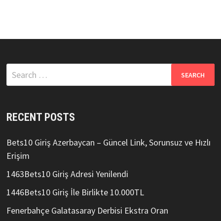
Search
for:
RECENT POSTS
Bets10 Giriş Azerbaycan – Güncel Link, Sorunsuz ve Hızlı
Erişim
1463Bets10 Giriş Adresi Yenilendi
1446Bets10 Giriş İle Birlikte 10.000TL
Fenerbahçe Galatasaray Derbisi Ekstra Oran