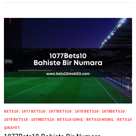
BETS10
/
1077 BETS10
/
1077BETS10
/
1078 BETS10
/
1078BETS10
/
1079 BETS10
/
1079BETS10
/
BETS10 GIRIŞ
/
BETS10 MOBIL
/
BETS10
ŞIKAYET