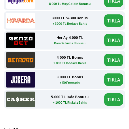
TIKLA
8.000 TL Hoş Geldin Bonusu
3000 TL %300 Bonus
TIKLA
+ 3000 TL Bedava Bahis
Her Ay 4.000 TL
TIKLA
Para Yatırma Bonusu
4.000 TL Bonus
TIKLA
1.000 TL Bedava Bahis
3.000 TL Bonus
TIKLA
+ 50 Freespin
5.000 TL İade Bonusu
TIKLA
+ 1000 TL Risksiz Bahis