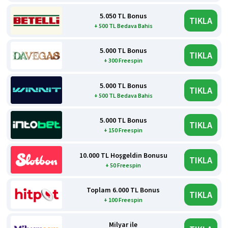
5.050 TL Bonus
TIKLA
+ 500 TL Bedava Bahis
5.000 TL Bonus
TIKLA
+ 300 Freespin
5.000 TL Bonus
TIKLA
+ 500 TL Bedava Bahis
5.000 TL Bonus
TIKLA
+ 150 Freespin
10.000 TL Hoşgeldin Bonusu
TIKLA
+ 50 Freespin
Toplam 6.000 TL Bonus
TIKLA
+ 100 Freespin
Milyar ile