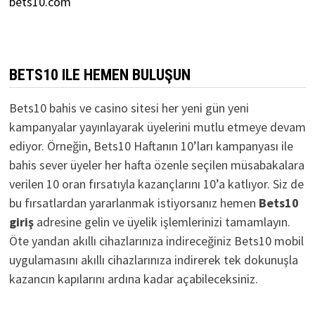
bets10.com
BETS10 ILE HEMEN BULUŞUN
Bets10 bahis ve casino sitesi her yeni gün yeni
kampanyalar yayınlayarak üyelerini mutlu etmeye devam
ediyor. Örneğin, Bets10 Haftanın 10’ları kampanyası ile
bahis sever üyeler her hafta özenle seçilen müsabakalara
verilen 10 oran fırsatıyla kazançlarını 10’a katlıyor. Siz de
bu fırsatlardan yararlanmak istiyorsanız hemen
Bets10
giriş
adresine gelin ve üyelik işlemlerinizi tamamlayın.
Öte yandan akıllı cihazlarınıza indireceğiniz Bets10 mobil
uygulamasını akıllı cihazlarınıza indirerek tek dokunuşla
kazancın kapılarını ardına kadar açabileceksiniz.