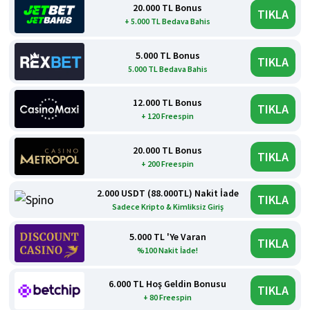
20.000 TL Bonus
TIKLA
+ 5.000 TL Bedava Bahis
5.000 TL Bonus
TIKLA
5.000 TL Bedava Bahis
12.000 TL Bonus
TIKLA
+ 120 Freespin
20.000 TL Bonus
TIKLA
+ 200 Freespin
2.000 USDT (88.000TL) Nakit İade
TIKLA
Sadece Kripto & Kimliksiz Giriş
5.000 TL 'Ye Varan
TIKLA
%100 Nakit İade!
6.000 TL Hoş Geldin Bonusu
TIKLA
+ 80 Freespin