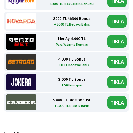
TIKLA
8.000 TL Hoş Geldin Bonusu
3000 TL %300 Bonus
TIKLA
+ 3000 TL Bedava Bahis
Her Ay 4.000 TL
TIKLA
Para Yatırma Bonusu
4.000 TL Bonus
TIKLA
1.000 TL Bedava Bahis
3.000 TL Bonus
TIKLA
+ 50 Freespin
5.000 TL İade Bonusu
TIKLA
+ 1000 TL Risksiz Bahis