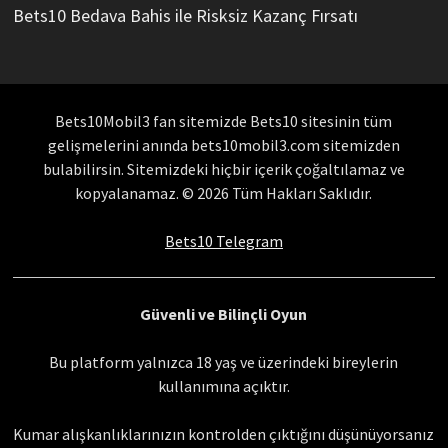
Bets10 Bedava Bahis ile Risksiz Kazanç Fırsatı
Bets10Mobil3 fan sitemizde Bets10 sitesinin tüm
gelişmelerini anında bets10mobil3.com sitemizden
bulabilirsin. Sitemizdeki hiçbir içerik çoğaltılamaz ve
kopyalanamaz. © 2026 Tüm Hakları Saklıdır.
Bets10 Telegram
Güvenli ve Bilinçli Oyun
Bu platform yalnızca 18 yaş ve üzerindeki bireylerin
kullanımına açıktır.
Kumar alışkanlıklarınızın kontrolden çıktığını düşünüyorsanız