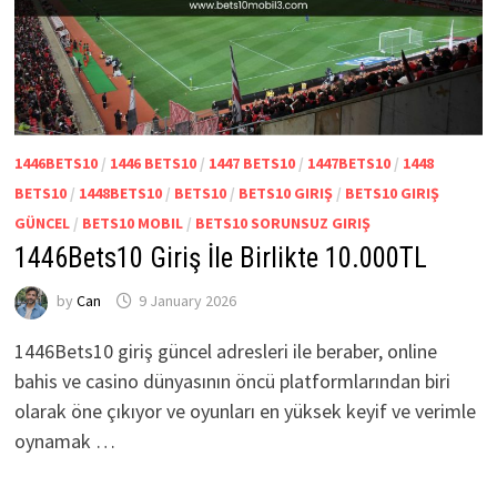
1446BETS10
/
1446 BETS10
/
1447 BETS10
/
1447BETS10
/
1448
BETS10
/
1448BETS10
/
BETS10
/
BETS10 GIRIŞ
/
BETS10 GIRIŞ
GÜNCEL
/
BETS10 MOBIL
/
BETS10 SORUNSUZ GIRIŞ
1446Bets10 Giriş İle Birlikte 10.000TL
by
Can
9 January 2026
1446Bets10 giriş güncel adresleri ile beraber, online
bahis ve casino dünyasının öncü platformlarından biri
olarak öne çıkıyor ve oyunları en yüksek keyif ve verimle
oynamak …