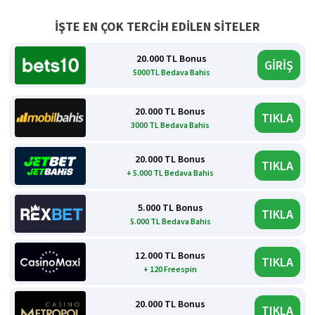
İŞTE EN ÇOK TERCİH EDİLEN SİTELER
20.000 TL Bonus
GİRİŞ
5000TL Bedava Bahis
20.000 TL Bonus
TIKLA
3000 TL Bedava Bahis
20.000 TL Bonus
TIKLA
+ 5.000 TL Bedava Bahis
5.000 TL Bonus
TIKLA
5.000 TL Bedava Bahis
12.000 TL Bonus
TIKLA
+ 120 Freespin
20.000 TL Bonus
TIKLA