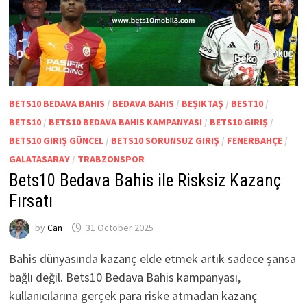
BETS10 BEDAVA BAHIS
/
BEDAVA BAHIS
/
BEŞIKTAŞ
/
BEST10
/
BETS10
/
BETS10 BEDAVA BAHIS KAMPANYASI
/
BETS10 GIRIŞ
/
BETS10 GIRIŞ GÜNCEL
/
BETS10 SORUNSUZ GIRIŞ
/
FENERBAHÇE
/
GALATASARAY
/
TRABZONSPOR
Bets10 Bedava Bahis ile Risksiz Kazanç
Fırsatı
by
Can
31 October 2025
Bahis dünyasında kazanç elde etmek artık sadece şansa
bağlı değil. Bets10 Bedava Bahis kampanyası,
kullanıcılarına gerçek para riske atmadan kazanç