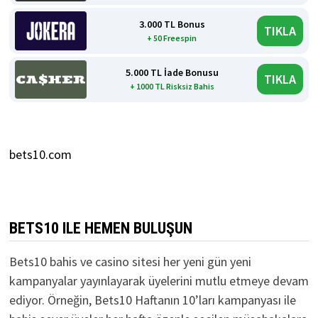
3.000 TL Bonus
TIKLA
+ 50 Freespin
5.000 TL İade Bonusu
TIKLA
+ 1000 TL Risksiz Bahis
bets10.com
BETS10 ILE HEMEN BULUŞUN
Bets10 bahis ve casino sitesi her yeni gün yeni
kampanyalar yayınlayarak üyelerini mutlu etmeye devam
ediyor. Örneğin, Bets10 Haftanın 10’ları kampanyası ile