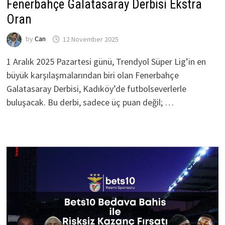
Fenerbahçe Galatasaray Derbisi Ekstra
Oran
by
Can
12 November 2025
1 Aralık 2025 Pazartesi günü, Trendyol Süper Lig’in en
büyük karşılaşmalarından biri olan Fenerbahçe
Galatasaray Derbisi, Kadıköy’de futbolseverlerle
buluşacak. Bu derbi, sadece üç puan değil; …