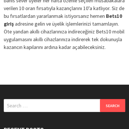
bahis sever üyeler her hafta özenle seçilen müsabakalara
verilen 10 oran fırsatıyla kazançlarını 10’a katlıyor. Siz de
bu fırsatlardan yararlanmak istiyorsanız hemen
Bets10
giriş
adresine gelin ve üyelik işlemlerinizi tamamlayın.
Öte yandan akıllı cihazlarınıza indireceğiniz Bets10 mobil
uygulamasını akıllı cihazlarınıza indirerek tek dokunuşla
kazancın kapılarını ardına kadar açabileceksiniz.
Search
for: