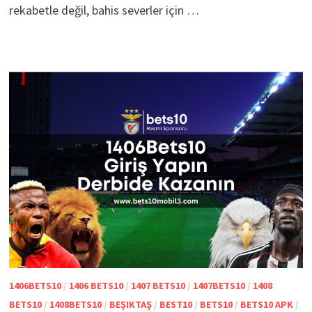
rekabetle değil, bahis severler için …
1406BETS10
/
1406 BETS10
/
1407 BETS10
/
1407BETS10
/
1408
BETS10
/
1408BETS10
/
BEŞIKTAŞ
/
BEST10
/
BETS10
/
BETS10 APK
/