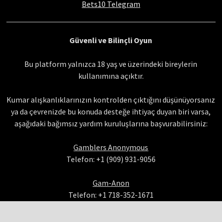
Bets10 Telegram
Güvenli ve Bilinçli Oyun
Bu platform yalnızca 18 yaş ve üzerindeki bireylerin
kullanımına açıktır.
Kumar alışkanlıklarınızın kontrolden çıktığını düşünüyorsanız
ya da çevrenizde bu konuda desteğe ihtiyaç duyan biri varsa,
aşağıdaki bağımsız yardım kuruluşlarına başvurabilirsiniz:
Gamblers Anonymous
Telefon: +1 (909) 931-9056
Gam-Anon
Telefon: +1 718-352-1671