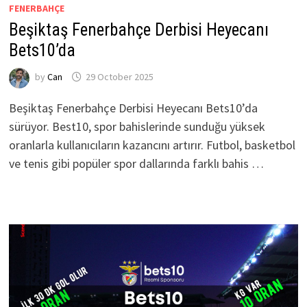
FENERBAHÇE
Beşiktaş Fenerbahçe Derbisi Heyecanı
Bets10’da
by
Can
29 October 2025
Beşiktaş Fenerbahçe Derbisi Heyecanı Bets10’da
sürüyor. Best10, spor bahislerinde sunduğu yüksek
oranlarla kullanıcıların kazancını artırır. Futbol, basketbol
ve tenis gibi popüler spor dallarında farklı bahis …