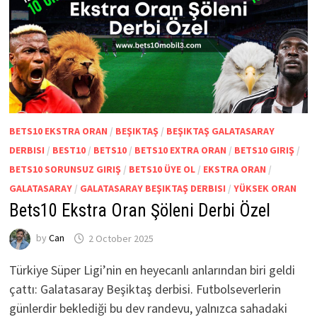
BETS10 EKSTRA ORAN
/
BEŞIKTAŞ
/
BEŞIKTAŞ GALATASARAY
DERBISI
/
BEST10
/
BETS10
/
BETS10 EXTRA ORAN
/
BETS10 GIRIŞ
/
BETS10 SORUNSUZ GIRIŞ
/
BETS10 ÜYE OL
/
EKSTRA ORAN
/
GALATASARAY
/
GALATASARAY BEŞIKTAŞ DERBISI
/
YÜKSEK ORAN
Bets10 Ekstra Oran Şöleni Derbi Özel
by
Can
2 October 2025
Türkiye Süper Ligi’nin en heyecanlı anlarından biri geldi
çattı: Galatasaray Beşiktaş derbisi. Futbolseverlerin
günlerdir beklediği bu dev randevu, yalnızca sahadaki