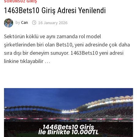
SORUNSUZ GIRIŞ
1463Bets10 Giriş Adresi Yenilendi
by
Can
16 January 2026
Sektörün köklü ve aynı zamanda rol model
şirketlerinden biri olan Bets10, yeni adresinde çok daha
sıra dışı bir deneyim sunuyor. 1463Bets10 yeni adresi
linkine tıklayabilir …