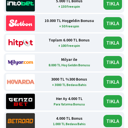
5.000 TL Bonus
TIKLA
+ 150 Freespin
10.000 TL Hoşgeldin Bonusu
TIKLA
+ 50 Freespin
Toplam 6.000 TL Bonus
TIKLA
+ 100 Freespin
Milyar ile
TIKLA
8.000 TL Hoş Geldin Bonusu
3000 TL %300 Bonus
TIKLA
+ 3000 TL Bedava Bahis
Her Ay 4.000 TL
TIKLA
Para Yatırma Bonusu
4.000 TL Bonus
TIKLA
1.000 TL Bedava Bahis