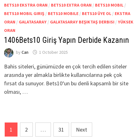
BETS10 EKSTRA ORAN
/
BETS10 EXTRA ORAN
/
BETS10 MOBIL
/
BETS10 MOBIL GIRIŞ
/
BETS10 MOBILE
/
BETS10 ÜYE OL
/
EKSTRA
ORAN
/
GALATASARAY
/
GALATASARAY BEŞIKTAŞ DERBISI
/
YÜKSEK
ORAN
1406Bets10 Giriş Yapın Derbide Kazanın
by
Can
1 October 2025
Bahis siteleri, günümüzde en çok tercih edilen siteler
arasında yer almakla birlikte kullanıcılarına pek çok
fırsat da sunuyor. Bets10‘un bu denli kapsamlı bir site
olması, …
Posts
1
2
…
31
Next
pagination