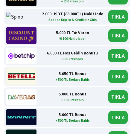
+ 200 Freespin
2.000 USDT (88.000TL) Nakit İade
TIKLA
Sadece Kripto & Kimliksiz Giriş
5.000 TL 'Ye Varan
TIKLA
%100 Nakit İade!
6.000 TL Hoş Geldin Bonusu
TIKLA
+ 80 Freespin
5.050 TL Bonus
TIKLA
+ 500 TL Bedava Bahis
5.000 TL Bonus
TIKLA
+ 300 Freespin
5.000 TL Bonus
TIKLA
+ 500 TL Bedava Bahis