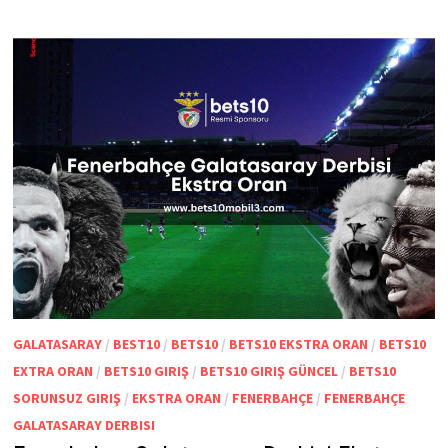
GALATASARAY
/
BEST10
/
BETS10
/
BETS10 EKSTRA ORAN
/
BETS10
EXTRA ORAN
/
BETS10 GIRIŞ
/
BETS10 GIRIŞ GÜNCEL
/
BETS10
SORUNSUZ GIRIŞ
/
EKSTRA ORAN
/
FENERBAHÇE
/
FENERBAHÇE
GALATASARAY DERBISI