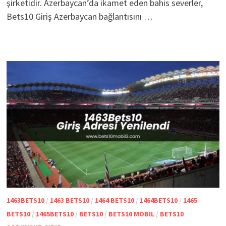
şirketidir. Azerbaycan’da ikamet eden bahis severler,
Bets10 Giriş Azerbaycan bağlantısını …
1463BETS10
/
1463 BETS10
/
1464 BETS10
/
1464BETS10
/
1465
BETS10
/
1465BETS10
/
BETS10
/
BETS10 MOBIL
/
BETS10