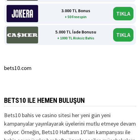
3.000 TL Bonus
TIKLA
+ 50 Freespin
5.000 TL İade Bonusu
TIKLA
+ 1000 TL Risksiz Bahis
bets10.com
BETS10 ILE HEMEN BULUŞUN
Bets10 bahis ve casino sitesi her yeni gün yeni
kampanyalar yayınlayarak üyelerini mutlu etmeye devam
ediyor. Örneğin, Bets10 Haftanın 10’ları kampanyası ile