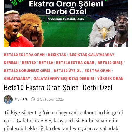
BETS10 EKSTRA ORAN
/
BEŞIKTAŞ
/
BEŞIKTAŞ GALATASARAY
DERBISI
/
BEST10
/
BETS10
/
BETS10 EXTRA ORAN
/
BETS10 GIRIŞ
/
BETS10 SORUNSUZ GIRIŞ
/
BETS10 ÜYE OL
/
EKSTRA ORAN
/
GALATASARAY
/
GALATASARAY BEŞIKTAŞ DERBISI
/
YÜKSEK ORAN
Bets10 Ekstra Oran Şöleni Derbi Özel
by
Can
2 October 2025
Türkiye Süper Ligi’nin en heyecanlı anlarından biri geldi
çattı: Galatasaray Beşiktaş derbisi. Futbolseverlerin
günlerdir beklediği bu dev randevu, yalnızca sahadaki