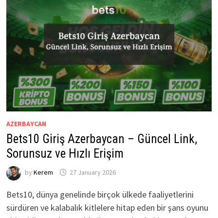
AZERBAYCAN
Bets10 Giriş Azerbaycan – Güncel Link,
Sorunsuz ve Hızlı Erişim
by
Kerem
27 January 2026
Bets10, dünya genelinde birçok ülkede faaliyetlerini
sürdüren ve kalabalık kitlelere hitap eden bir şans oyunu