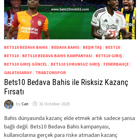
BETS10 BEDAVA BAHIS
/
BEDAVA BAHIS
/
BEŞIKTAŞ
/
BEST10
/
BETS10
/
BETS10 BEDAVA BAHIS KAMPANYASI
/
BETS10 GIRIŞ
/
BETS10 GIRIŞ GÜNCEL
/
BETS10 SORUNSUZ GIRIŞ
/
FENERBAHÇE
/
GALATASARAY
/
TRABZONSPOR
Bets10 Bedava Bahis ile Risksiz Kazanç
Fırsatı
by
Can
31 October 2025
Bahis dünyasında kazanç elde etmek artık sadece şansa
bağlı değil. Bets10 Bedava Bahis kampanyası,
kullanıcılarına gerçek para riske atmadan kazanç