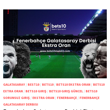
GALATASARAY
/
BEST10
/
BETS10
/
BETS10 EKSTRA ORAN
/
BETS10
EXTRA ORAN
/
BETS10 GIRIŞ
/
BETS10 GIRIŞ GÜNCEL
/
BETS10
SORUNSUZ GIRIŞ
/
EKSTRA ORAN
/
FENERBAHÇE
/
FENERBAHÇE
GALATASARAY DERBISI