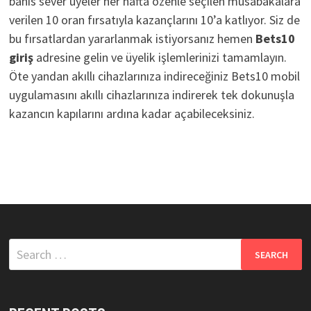
bahis sever üyeler her hafta özenle seçilen müsabakalara
verilen 10 oran fırsatıyla kazançlarını 10’a katlıyor. Siz de
bu fırsatlardan yararlanmak istiyorsanız hemen
Bets10
giriş
adresine gelin ve üyelik işlemlerinizi tamamlayın.
Öte yandan akıllı cihazlarınıza indireceğiniz Bets10 mobil
uygulamasını akıllı cihazlarınıza indirerek tek dokunuşla
kazancın kapılarını ardına kadar açabileceksiniz.
Search
for: