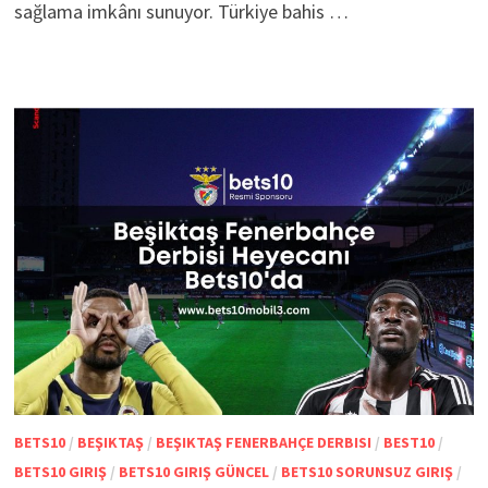
sağlama imkânı sunuyor. Türkiye bahis …
BETS10
/
BEŞIKTAŞ
/
BEŞIKTAŞ FENERBAHÇE DERBISI
/
BEST10
/
BETS10 GIRIŞ
/
BETS10 GIRIŞ GÜNCEL
/
BETS10 SORUNSUZ GIRIŞ
/