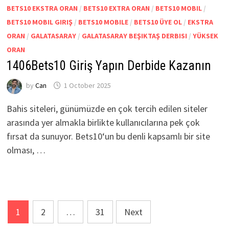
BETS10 EKSTRA ORAN
/
BETS10 EXTRA ORAN
/
BETS10 MOBIL
/
BETS10 MOBIL GIRIŞ
/
BETS10 MOBILE
/
BETS10 ÜYE OL
/
EKSTRA
ORAN
/
GALATASARAY
/
GALATASARAY BEŞIKTAŞ DERBISI
/
YÜKSEK
ORAN
1406Bets10 Giriş Yapın Derbide Kazanın
by
Can
1 October 2025
Bahis siteleri, günümüzde en çok tercih edilen siteler
arasında yer almakla birlikte kullanıcılarına pek çok
fırsat da sunuyor. Bets10‘un bu denli kapsamlı bir site
olması, …
Posts
1
2
…
31
Next
pagination