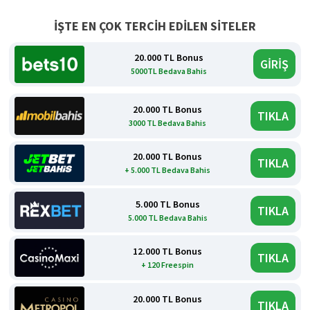
İŞTE EN ÇOK TERCİH EDİLEN SİTELER
20.000 TL Bonus
GİRİŞ
5000TL Bedava Bahis
20.000 TL Bonus
TIKLA
3000 TL Bedava Bahis
20.000 TL Bonus
TIKLA
+ 5.000 TL Bedava Bahis
5.000 TL Bonus
TIKLA
5.000 TL Bedava Bahis
12.000 TL Bonus
TIKLA
+ 120 Freespin
20.000 TL Bonus
TIKLA